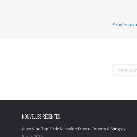
Fondée par @
NOUVELLES RÉCENTES
Alain V au Top 20 de la chaîne Franco Country à Stingray
5 août 2026