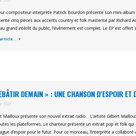
ût 2021
eur-compositeur-interprète Patrick Bourdon présente son mini-album 
ésente cinq pièces aux accents country et folk masterisé par Richard A
 au grand intérêt du public, l’événement est complet. Le EP est offer
'article...
EBÂTIR DEMAIN » : UNE CHANSON D’ESPOIR ET 
ût 2021
rt Mailloux présente son nouvel extrait radio. L’artiste Gilbert Maill
outes les plateformes. Le chanteur présente un extrait pop et folk qui
ague d’espoir pour le futur. Pour ce morceau, l’interprète a collabo