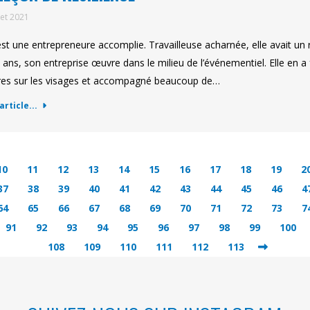
llet 2021
 est une entrepreneure accomplie. Travailleuse acharnée, elle avait un rêv
 ans, son entreprise œuvre dans le milieu de l’événementiel. Elle en a f
res sur les visages et accompagné beaucoup de…
'article...
10
11
12
13
14
15
16
17
18
19
2
37
38
39
40
41
42
43
44
45
46
4
64
65
66
67
68
69
70
71
72
73
7
91
92
93
94
95
96
97
98
99
100
108
109
110
111
112
113