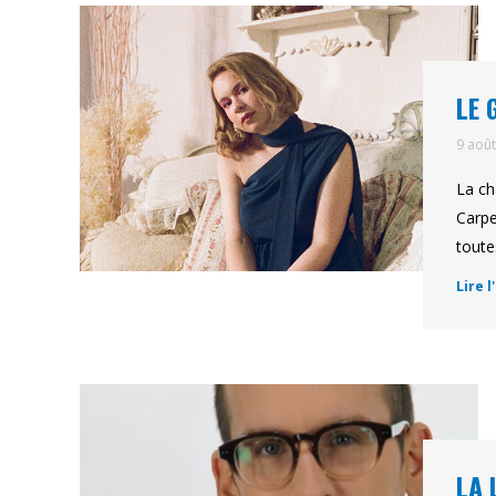
LE 
9 aoû
La ch
Carpe
toute
Lire l
LA 