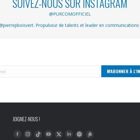
SUIVEZ-NOUS SUR INSTAGRAM
@PURCOMOFFICIEL
pierrepboisvert. Propulseur de talents et leader en communications
JOIGNEZ-NOUS !
Trouvez nous sur :
Facebook
Instagram
YouTube
LinkedIn
Tiktok
Twitter
Spotify
Linktree