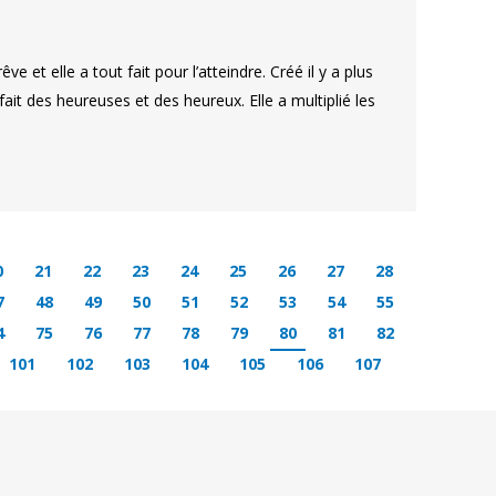
e et elle a tout fait pour l’atteindre. Créé il y a plus
ait des heureuses et des heureux. Elle a multiplié les
0
21
22
23
24
25
26
27
28
7
48
49
50
51
52
53
54
55
4
75
76
77
78
79
80
81
82
101
102
103
104
105
106
107