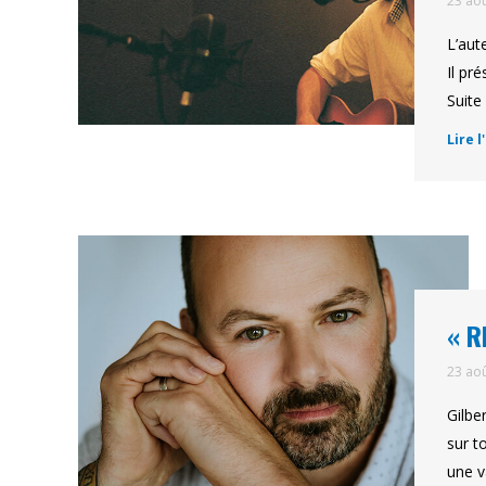
23 ao
L’aut
Il pr
Suite
Lire l
« R
23 ao
Gilbe
sur t
une v