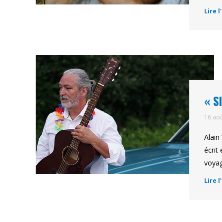
Lire l
« S
16 ao
Alain
écrit
voyag
Lire l