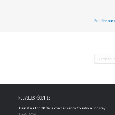
Fondée par @
NOUVELLES RÉCENTES
Alain V au Top 20 de la chaîne Franco Country à Stingray
5 août 2026