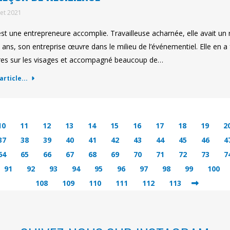
llet 2021
 est une entrepreneure accomplie. Travailleuse acharnée, elle avait un rêv
 ans, son entreprise œuvre dans le milieu de l’événementiel. Elle en a f
res sur les visages et accompagné beaucoup de…
'article...
10
11
12
13
14
15
16
17
18
19
2
37
38
39
40
41
42
43
44
45
46
4
64
65
66
67
68
69
70
71
72
73
7
91
92
93
94
95
96
97
98
99
100
108
109
110
111
112
113