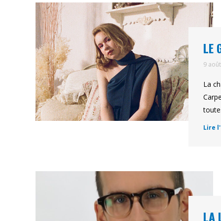
LE 
9 aoû
La ch
Carpe
toute
Lire l
LA 