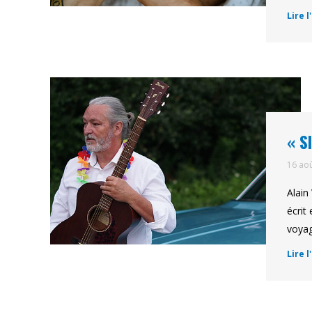
Lire l
« S
16 ao
Alain
écrit
voyag
Lire l