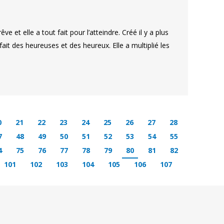
e et elle a tout fait pour l’atteindre. Créé il y a plus
ait des heureuses et des heureux. Elle a multiplié les
0
21
22
23
24
25
26
27
28
7
48
49
50
51
52
53
54
55
4
75
76
77
78
79
80
81
82
101
102
103
104
105
106
107