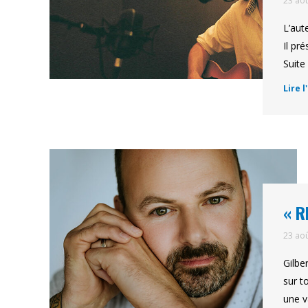
23 ao
L’aut
Il pr
Suite
Lire l
« R
23 ao
Gilbe
sur t
une v