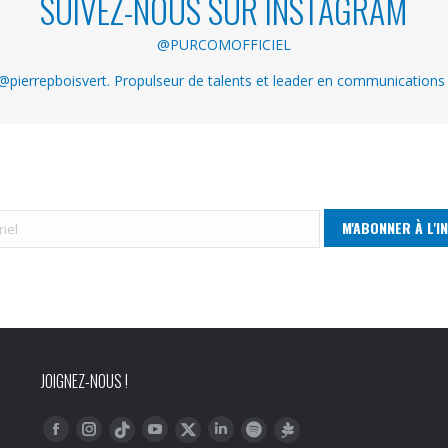
SUIVEZ-NOUS SUR INSTAGRAM
@PURCOMOFFICIEL
pierrepboisvert. Propulseur de talents et leader en communications
JOIGNEZ-NOUS !
Trouvez nous sur :
Facebook
Instagram
YouTube
LinkedIn
Tiktok
Twitter
Spotify
Linktree