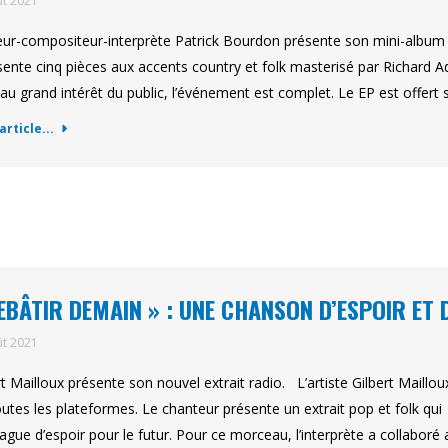
ût 2021
eur-compositeur-interprète Patrick Bourdon présente son mini-album 
ésente cinq pièces aux accents country et folk masterisé par Richard A
 au grand intérêt du public, l’événement est complet. Le EP est offer
'article...
EBÂTIR DEMAIN » : UNE CHANSON D’ESPOIR ET 
ût 2021
rt Mailloux présente son nouvel extrait radio. L’artiste Gilbert Maill
outes les plateformes. Le chanteur présente un extrait pop et folk qui
ague d’espoir pour le futur. Pour ce morceau, l’interprète a collabo