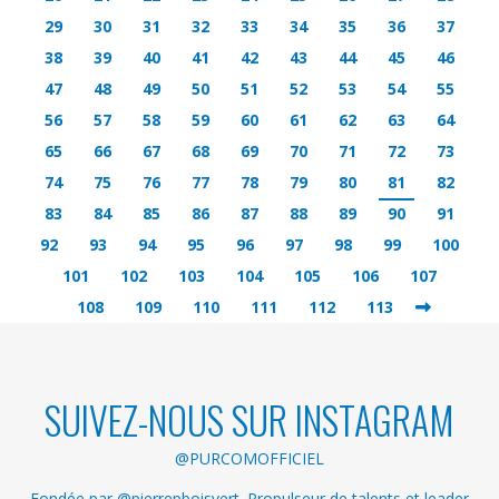
29
30
31
32
33
34
35
36
37
38
39
40
41
42
43
44
45
46
47
48
49
50
51
52
53
54
55
56
57
58
59
60
61
62
63
64
65
66
67
68
69
70
71
72
73
74
75
76
77
78
79
80
81
82
83
84
85
86
87
88
89
90
91
92
93
94
95
96
97
98
99
100
101
102
103
104
105
106
107
108
109
110
111
112
113
SUIVEZ-NOUS SUR INSTAGRAM
@PURCOMOFFICIEL
Fondée par @pierrepboisvert. Propulseur de talents et leader