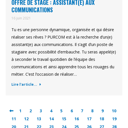
OFFRE DE STAGE : ASSISTANT(E) AUX
COMMUNICATIONS
16 juin 2021
Tu es une personne dynamique, organisée et qui désire
réaliser ses rêves ? PURCOM est à la recherche d’un(e)
assistant(e) aux communications. Il s’agit d’un poste de
stagiaire avec possibilité d’embauche. Tu seras appelé(e)
à seconder le travail quotidien de l’équipe des
communications et ainsi apprendre tous les rouages du
métier. C’est l’occasion de réaliser…
Lire l'article...
1
2
3
4
5
6
7
8
9
10
11
12
13
14
15
16
17
18
19
20
21
22
23
24
25
26
27
28