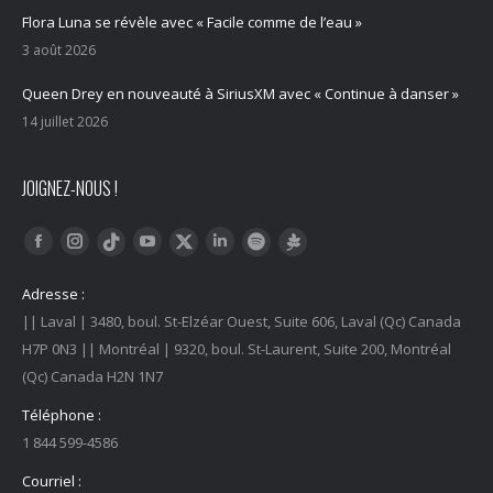
Flora Luna se révèle avec « Facile comme de l’eau »
3 août 2026
Queen Drey en nouveauté à SiriusXM avec « Continue à danser »
14 juillet 2026
JOIGNEZ-NOUS !
Trouvez nous sur :
Facebook
Instagram
YouTube
LinkedIn
Tiktok
Twitter
Spotify
Linktree
Adresse :
|| Laval | 3480, boul. St-Elzéar Ouest, Suite 606, Laval (Qc) Canada
H7P 0N3 || Montréal | 9320, boul. St-Laurent, Suite 200, Montréal
(Qc) Canada H2N 1N7
Téléphone :
1 844 599-4586
Courriel :