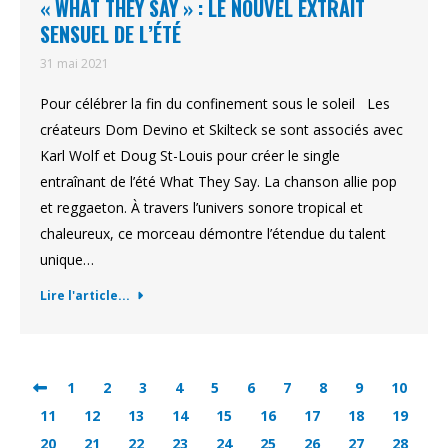
« WHAT THEY SAY » : LE NOUVEL EXTRAIT
SENSUEL DE L’ÉTÉ
31 mai 2021
Pour célébrer la fin du confinement sous le soleil Les
créateurs Dom Devino et Skilteck se sont associés avec
Karl Wolf et Doug St-Louis pour créer le single
entraînant de l’été What They Say. La chanson allie pop
et reggaeton. À travers l’univers sonore tropical et
chaleureux, ce morceau démontre l’étendue du talent
unique…
Lire l'article...
1
2
3
4
5
6
7
8
9
10
11
12
13
14
15
16
17
18
19
20
21
22
23
24
25
26
27
28