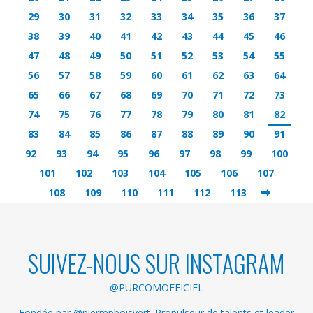
29
30
31
32
33
34
35
36
37
38
39
40
41
42
43
44
45
46
47
48
49
50
51
52
53
54
55
56
57
58
59
60
61
62
63
64
65
66
67
68
69
70
71
72
73
74
75
76
77
78
79
80
81
82
83
84
85
86
87
88
89
90
91
92
93
94
95
96
97
98
99
100
101
102
103
104
105
106
107
108
109
110
111
112
113
SUIVEZ-NOUS SUR INSTAGRAM
@PURCOMOFFICIEL
Fondée par @pierrepboisvert. Propulseur de talents et leader