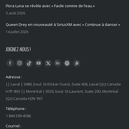
Flora Luna se révèle avec « Facile comme de l’eau »
3 août 2026
Queen Drey en nouveauté à SiriusXM avec « Continue à danser »
14 juillet 2026
JOIGNEZ-NOUS !
Trouvez nous sur :
Facebook
Instagram
YouTube
LinkedIn
Tiktok
Twitter
Spotify
Linktree
Adresse :
|| Laval | 3480, boul. St-Elzéar Ouest, Suite 606, Laval (Qc) Canada
H7P 0N3 || Montréal | 9320, boul. St-Laurent, Suite 200, Montréal
(Qc) Canada H2N 1N7
Téléphone :
1 844 599-4586
Courriel :