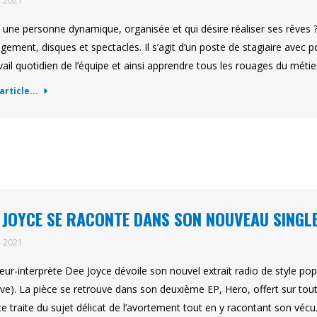
n 2021
 une personne dynamique, organisée et qui désire réaliser ses rêves 
ement, disques et spectacles. Il s’agit d’un poste de stagiaire avec 
avail quotidien de l’équipe et ainsi apprendre tous les rouages du métier
'article...
 JOYCE SE RACONTE DANS SON NOUVEAU SINGLE
n 2021
eur-interprète Dee Joyce dévoile son nouvel extrait radio de style po
eve). La pièce se retrouve dans son deuxième EP, Hero, offert sur to
iste traite du sujet délicat de l’avortement tout en y racontant son v