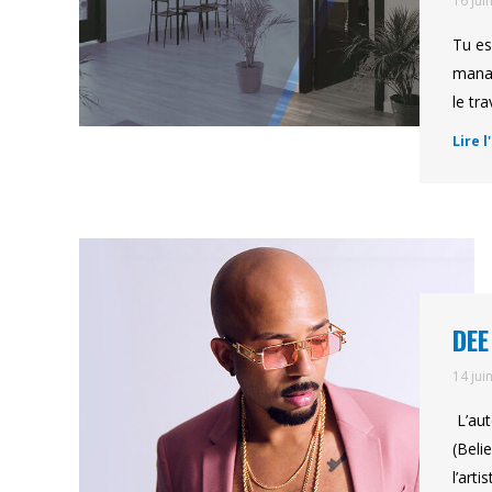
16 jui
Tu es
manag
le tr
Lire l
DEE
14 jui
L’aut
(Beli
l’art