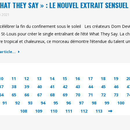
HAT THEY SAY » : LE NOUVEL EXTRAIT SENSUEL 
i 2021
célébrer la fin du confinement sous le soleil Les créateurs Dom Devin
St-Louis pour créer le single entraînant de l’été What They Say. La cha
e tropical et chaleureux, ce morceau démontre l’étendue du talent u
'article...
10
11
12
13
14
15
16
17
18
19
2
37
38
39
40
41
42
43
44
45
46
4
64
65
66
67
68
69
70
71
72
73
7
91
92
93
94
95
96
97
98
99
100
108
109
110
111
112
113