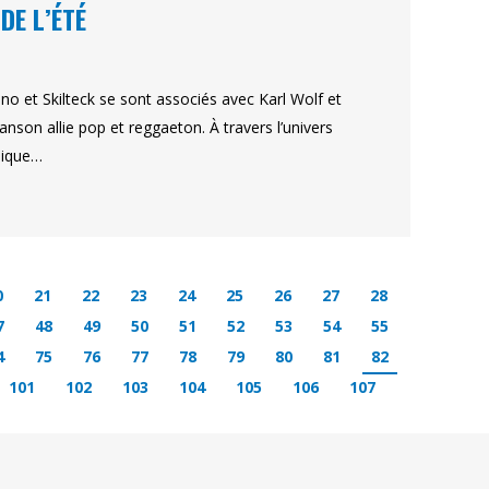
DE L’ÉTÉ
o et Skilteck se sont associés avec Karl Wolf et
nson allie pop et reggaeton. À travers l’univers
nique…
0
21
22
23
24
25
26
27
28
7
48
49
50
51
52
53
54
55
4
75
76
77
78
79
80
81
82
101
102
103
104
105
106
107