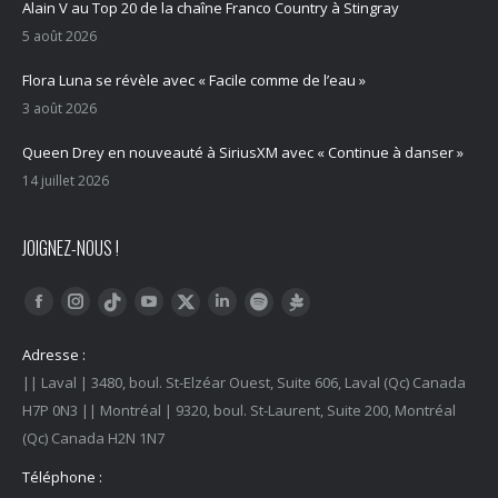
Alain V au Top 20 de la chaîne Franco Country à Stingray
5 août 2026
Flora Luna se révèle avec « Facile comme de l’eau »
3 août 2026
Queen Drey en nouveauté à SiriusXM avec « Continue à danser »
14 juillet 2026
JOIGNEZ-NOUS !
Trouvez nous sur :
Facebook
Instagram
YouTube
LinkedIn
Tiktok
Twitter
Spotify
Linktree
Adresse :
|| Laval | 3480, boul. St-Elzéar Ouest, Suite 606, Laval (Qc) Canada
H7P 0N3 || Montréal | 9320, boul. St-Laurent, Suite 200, Montréal
(Qc) Canada H2N 1N7
Téléphone :