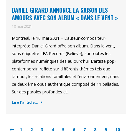
DANIEL GIRARD ANNONCE LA SAISON DES
AMOURS AVEC SON ALBUM « DANS LE VENT »
10 mai 2021
Montréal, le 10 mai 2021 – L’auteur-compositeur-
interprète Daniel Girard offre son album, Dans le vent,
sous étiquette LEA Records (Believe), sur toutes les
plateformes numériques dès aujourd’hui. L’artiste pop-
contemporain reflète sur différents thèmes tels que
l’amour, les relations familliales et l’environnement, dans
ce deuxième opus authentique composé de 11 ballades.
Sur des paroles profondes et…
Lire l'article...
1
2
3
4
5
6
7
8
9
10