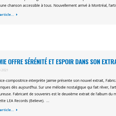
 une chanson accessible à tous. Nouvellement arrivé à Montréal, l’ar
'article...
MIE OFFRE SÉRÉNITÉ ET ESPOIR DANS SON EXTR
i 2021
rice-compositrice-interprète Jaimie présente son nouvel extrait, Fabri
iques dès aujourd’hui. Sur une mélodie nostalgique qui fait rêver, l’ar
ureuse. Fabricant de souvenirs est le deuxième extrait de l’album d
ette LEA Records (Believe). …
'article...