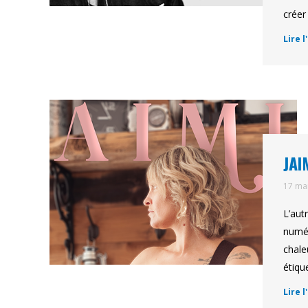
créer
Lire l
JAI
17 ma
L’aut
numér
chale
étiqu
Lire l