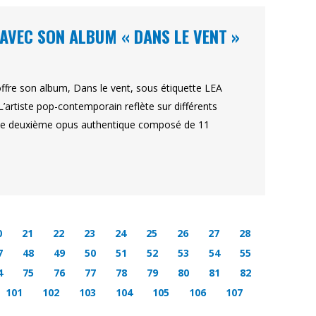
AVEC SON ALBUM « DANS LE VENT »
offre son album, Dans le vent, sous étiquette LEA
’artiste pop-contemporain reflète sur différents
ns ce deuxième opus authentique composé de 11
0
21
22
23
24
25
26
27
28
7
48
49
50
51
52
53
54
55
4
75
76
77
78
79
80
81
82
101
102
103
104
105
106
107