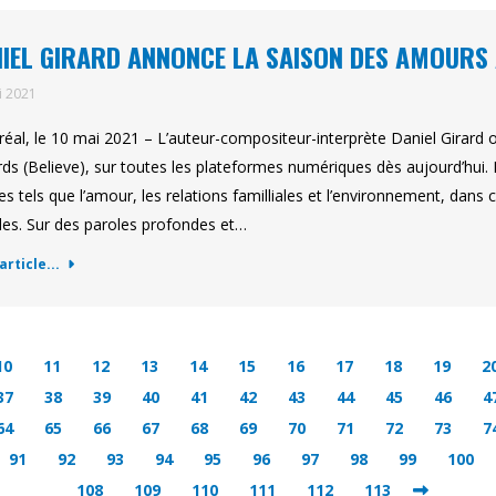
IEL GIRARD ANNONCE LA SAISON DES AMOURS 
i 2021
éal, le 10 mai 2021 – L’auteur-compositeur-interprète Daniel Girard 
ds (Believe), sur toutes les plateformes numériques dès aujourd’hui. L
s tels que l’amour, les relations familliales et l’environnement, da
des. Sur des paroles profondes et…
'article...
10
11
12
13
14
15
16
17
18
19
2
37
38
39
40
41
42
43
44
45
46
4
64
65
66
67
68
69
70
71
72
73
7
91
92
93
94
95
96
97
98
99
100
108
109
110
111
112
113