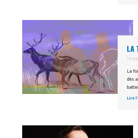
LA 
10 ma
La fo
dès a
batte
Lire l