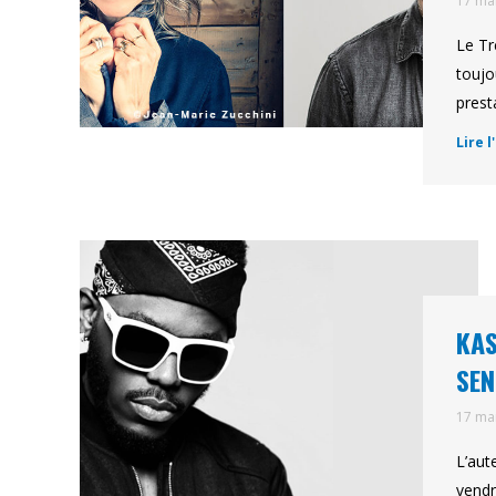
17 ma
Le Tr
toujo
prest
Lire l
KAS
SEN
17 ma
L’aut
vendr