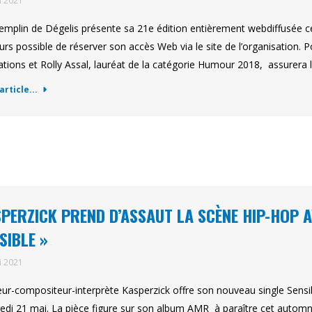
i 2021
emplin de Dégelis présente sa 21e édition entièrement webdiffusée ce 
urs possible de réserver son accès Web via le site de l’organisation. 
ations et Rolly Assal, lauréat de la catégorie Humour 2018, assurera 
'article...
PERZICK PREND D’ASSAUT LA SCÈNE HIP-HOP A
SIBLE »
i 2021
eur-compositeur-interprète Kasperzick offre son nouveau single Sens
edi 21 mai. La pièce figure sur son album AMR à paraître cet automne