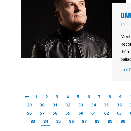
DAN
10 ma
Montr
Recor
thème
balla
Lire l
1
2
3
4
5
6
7
8
9
29
30
31
32
33
34
35
36
56
57
58
59
60
61
62
63
83
84
85
86
87
88
89
90