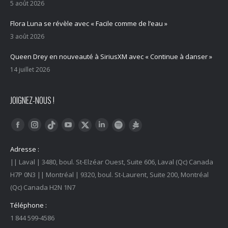
5 août 2026
Flora Luna se révèle avec « Facile comme de l’eau »
3 août 2026
Queen Drey en nouveauté à SiriusXM avec « Continue à danser »
14 juillet 2026
JOIGNEZ-NOUS !
Trouvez nous sur :
Facebook
Instagram
YouTube
LinkedIn
Tiktok
Twitter
Spotify
Linktree
Adresse :
|| Laval | 3480, boul. St-Elzéar Ouest, Suite 606, Laval (Qc) Canada
H7P 0N3 || Montréal | 9320, boul. St-Laurent, Suite 200, Montréal
(Qc) Canada H2N 1N7
Téléphone :
1 844 599-4586