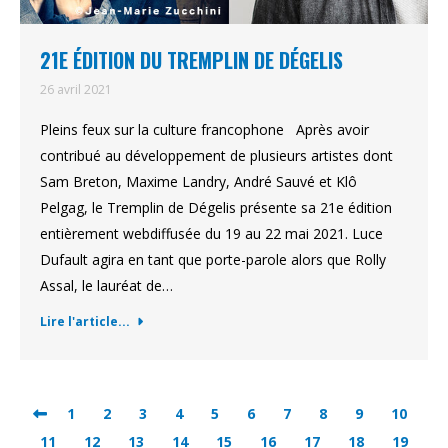
21E ÉDITION DU TREMPLIN DE DÉGELIS
26 avril 2021
Pleins feux sur la culture francophone Après avoir
contribué au développement de plusieurs artistes dont
Sam Breton, Maxime Landry, André Sauvé et Klô
Pelgag, le Tremplin de Dégelis présente sa 21e édition
entièrement webdiffusée du 19 au 22 mai 2021. Luce
Dufault agira en tant que porte-parole alors que Rolly
Assal, le lauréat de…
Lire l'article...
1
2
3
4
5
6
7
8
9
10
11
12
13
14
15
16
17
18
19