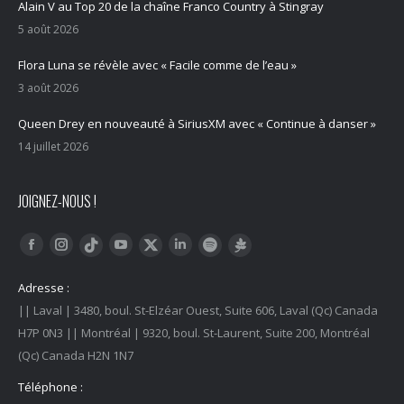
Alain V au Top 20 de la chaîne Franco Country à Stingray
5 août 2026
Flora Luna se révèle avec « Facile comme de l’eau »
3 août 2026
Queen Drey en nouveauté à SiriusXM avec « Continue à danser »
14 juillet 2026
JOIGNEZ-NOUS !
Trouvez nous sur :
Facebook
Instagram
YouTube
LinkedIn
Tiktok
Twitter
Spotify
Linktree
Adresse :
|| Laval | 3480, boul. St-Elzéar Ouest, Suite 606, Laval (Qc) Canada
H7P 0N3 || Montréal | 9320, boul. St-Laurent, Suite 200, Montréal
(Qc) Canada H2N 1N7
Téléphone :