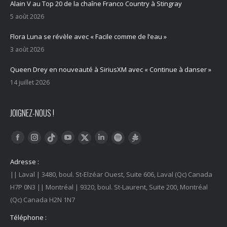
Alain V au Top 20 de la chaîne Franco Country à Stingray
5 août 2026
Flora Luna se révèle avec « Facile comme de l’eau »
3 août 2026
Queen Drey en nouveauté à SiriusXM avec « Continue à danser »
14 juillet 2026
JOIGNEZ-NOUS !
Trouvez nous sur :
Facebook
Instagram
YouTube
LinkedIn
Tiktok
Twitter
Spotify
Linktree
Adresse :
|| Laval | 3480, boul. St-Elzéar Ouest, Suite 606, Laval (Qc) Canada
H7P 0N3 || Montréal | 9320, boul. St-Laurent, Suite 200, Montréal
(Qc) Canada H2N 1N7
Téléphone :