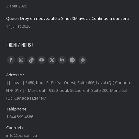
3 août 2026
Queen Drey en nouveauté à SiriusXM avec « Continue à danser »
14 juillet 2026
JOIGNEZ-NOUS !
Trouvez nous sur :
Facebook
Instagram
YouTube
LinkedIn
Tiktok
Twitter
Spotify
Linktree
Adresse :
|| Laval | 3480, boul. St-Elzéar Ouest, Suite 606, Laval (Qc) Canada
H7P 0N3 || Montréal | 9320, boul. St-Laurent, Suite 200, Montréal
(Qc) Canada H2N 1N7
Téléphone :
1 844 599-4586
Courriel :
info@purcom.ca