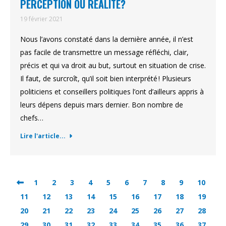
PERCEPTION OU RÉALITÉ?
19 février 2021
Nous l’avons constaté dans la dernière année, il n’est
pas facile de transmettre un message réfléchi, clair,
précis et qui va droit au but, surtout en situation de crise.
Il faut, de surcroît, qu’il soit bien interprété ! Plusieurs
politiciens et conseillers politiques l’ont d’ailleurs appris à
leurs dépens depuis mars dernier. Bon nombre de
chefs…
Lire l'article...
1
2
3
4
5
6
7
8
9
10
11
12
13
14
15
16
17
18
19
20
21
22
23
24
25
26
27
28
29
30
31
32
33
34
35
36
37