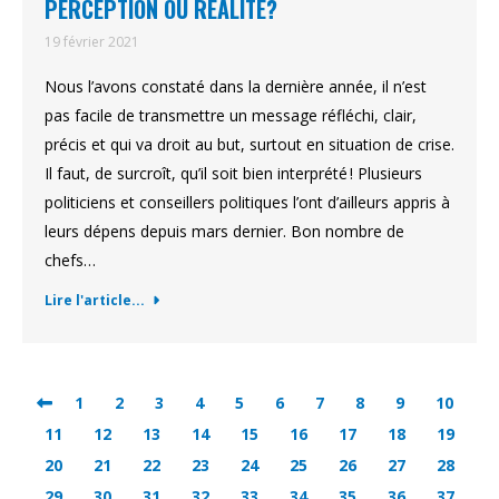
PERCEPTION OU RÉALITÉ?
19 février 2021
Nous l’avons constaté dans la dernière année, il n’est
pas facile de transmettre un message réfléchi, clair,
précis et qui va droit au but, surtout en situation de crise.
Il faut, de surcroît, qu’il soit bien interprété ! Plusieurs
politiciens et conseillers politiques l’ont d’ailleurs appris à
leurs dépens depuis mars dernier. Bon nombre de
chefs…
Lire l'article...
1
2
3
4
5
6
7
8
9
10
11
12
13
14
15
16
17
18
19
20
21
22
23
24
25
26
27
28
29
30
31
32
33
34
35
36
37