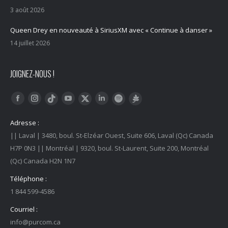
3 août 2026
Queen Drey en nouveauté à SiriusXM avec « Continue à danser »
14 juillet 2026
JOIGNEZ-NOUS !
Trouvez nous sur :
Facebook
Instagram
YouTube
LinkedIn
Tiktok
Twitter
Spotify
Linktree
Adresse :
|| Laval | 3480, boul. St-Elzéar Ouest, Suite 606, Laval (Qc) Canada
H7P 0N3 || Montréal | 9320, boul. St-Laurent, Suite 200, Montréal
(Qc) Canada H2N 1N7
Téléphone :
1 844 599-4586
Courriel :
info@purcom.ca