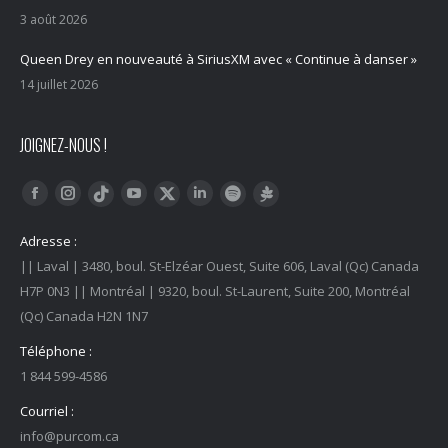
3 août 2026
Queen Drey en nouveauté à SiriusXM avec « Continue à danser »
14 juillet 2026
JOIGNEZ-NOUS !
Trouvez nous sur :
Facebook
Instagram
YouTube
LinkedIn
Tiktok
Twitter
Spotify
Linktree
Adresse :
|| Laval | 3480, boul. St-Elzéar Ouest, Suite 606, Laval (Qc) Canada
H7P 0N3 || Montréal | 9320, boul. St-Laurent, Suite 200, Montréal
(Qc) Canada H2N 1N7
Téléphone :
1 844 599-4586
Courriel :
info@purcom.ca