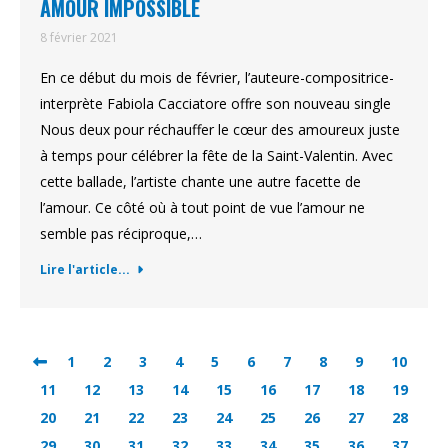
AMOUR IMPOSSIBLE
8 février 2021
En ce début du mois de février, l’auteure-compositrice-
interprète Fabiola Cacciatore offre son nouveau single
Nous deux pour réchauffer le cœur des amoureux juste
à temps pour célébrer la fête de la Saint-Valentin. Avec
cette ballade, l’artiste chante une autre facette de
l’amour. Ce côté où à tout point de vue l’amour ne
semble pas réciproque,…
Lire l'article...
1
2
3
4
5
6
7
8
9
10
11
12
13
14
15
16
17
18
19
20
21
22
23
24
25
26
27
28
29
30
31
32
33
34
35
36
37