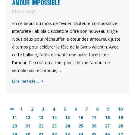
AMOUR IMPOSSIBLE
8 février 2021
En ce début du mois de février, l’auteure-compositrice-
interprète Fabiola Cacciatore offre son nouveau single
Nous deux pour réchauffer le cœur des amoureux juste
à temps pour célébrer la fête de la Saint-Valentin. Avec
cette ballade, l’artiste chante une autre facette de
l’amour. Ce côté où à tout point de vue l’amour ne
semble pas réciproque,…
Lire l'article...
1
2
3
4
5
6
7
8
9
10
11
12
13
14
15
16
17
18
19
20
21
22
23
24
25
26
27
28
29
30
31
32
33
34
35
36
37