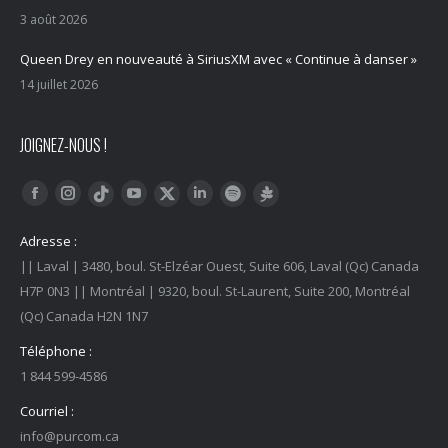
3 août 2026
Queen Drey en nouveauté à SiriusXM avec « Continue à danser »
14 juillet 2026
JOIGNEZ-NOUS !
Trouvez nous sur :
Facebook
Instagram
YouTube
LinkedIn
Tiktok
Twitter
Spotify
Linktree
Adresse :
|| Laval | 3480, boul. St-Elzéar Ouest, Suite 606, Laval (Qc) Canada
H7P 0N3 || Montréal | 9320, boul. St-Laurent, Suite 200, Montréal
(Qc) Canada H2N 1N7
Téléphone :
1 844 599-4586
Courriel :
info@purcom.ca