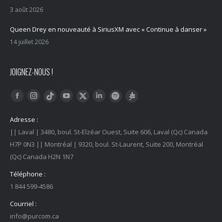
3 août 2026
Queen Drey en nouveauté à SiriusXM avec « Continue à danser »
14 juillet 2026
JOIGNEZ-NOUS !
Trouvez nous sur :
Facebook
Instagram
YouTube
LinkedIn
Tiktok
Twitter
Spotify
Linktree
Adresse :
|| Laval | 3480, boul. St-Elzéar Ouest, Suite 606, Laval (Qc) Canada
H7P 0N3 || Montréal | 9320, boul. St-Laurent, Suite 200, Montréal
(Qc) Canada H2N 1N7
Téléphone :
1 844 599-4586
Courriel :
info@purcom.ca