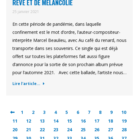
RÊVE ET DE MÉLANCOLIE
25 janvier 2021
En cette période de pandémie, dans laquelle
confinement est le mot d’ordre, l’auteur-compositeur-
interprète Marcel Beaulieu, avec Au café du renard, nous
transporte dans ses souvenirs. Ce single qui est déjà
offert sur toutes les plateformes fait aussi figure
d’annonce pour la sortie de son prochain album prévue
pour l’automne 2021. Avec cette ballade, l’artiste nous…
Lire l'article...
1
2
3
4
5
6
7
8
9
10
11
12
13
14
15
16
17
18
19
20
21
22
23
24
25
26
27
28
29
30
31
32
33
34
35
36
37