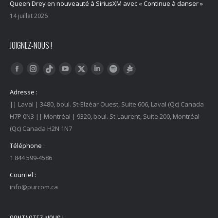
Queen Drey en nouveauté à SiriusXM avec « Continue à danser »
14 juillet 2026
JOIGNEZ-NOUS !
Trouvez nous sur :
Facebook
Instagram
YouTube
LinkedIn
Tiktok
Twitter
Spotify
Linktree
Adresse :
|| Laval | 3480, boul. St-Elzéar Ouest, Suite 606, Laval (Qc) Canada
H7P 0N3 || Montréal | 9320, boul. St-Laurent, Suite 200, Montréal
(Qc) Canada H2N 1N7
Téléphone :
1 844 599-4586
Courriel :
info@purcom.ca