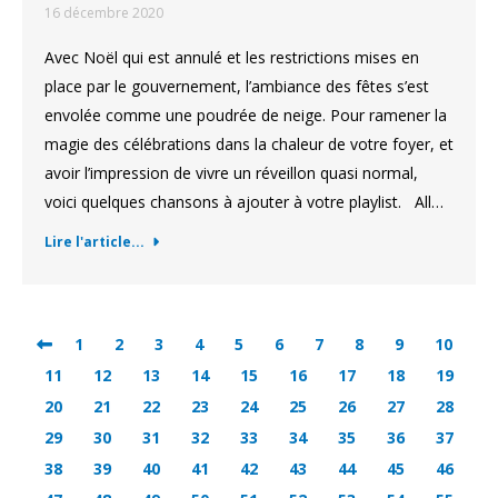
16 décembre 2020
Avec Noël qui est annulé et les restrictions mises en
place par le gouvernement, l’ambiance des fêtes s’est
envolée comme une poudrée de neige. Pour ramener la
magie des célébrations dans la chaleur de votre foyer, et
avoir l’impression de vivre un réveillon quasi normal,
voici quelques chansons à ajouter à votre playlist. All…
Lire l'article...
1
2
3
4
5
6
7
8
9
10
11
12
13
14
15
16
17
18
19
20
21
22
23
24
25
26
27
28
29
30
31
32
33
34
35
36
37
38
39
40
41
42
43
44
45
46