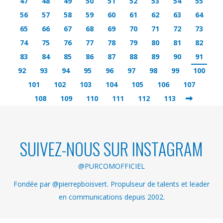
47
48
49
50
51
52
53
54
55
56
57
58
59
60
61
62
63
64
65
66
67
68
69
70
71
72
73
74
75
76
77
78
79
80
81
82
83
84
85
86
87
88
89
90
91
92
93
94
95
96
97
98
99
100
101
102
103
104
105
106
107
108
109
110
111
112
113
SUIVEZ-NOUS SUR INSTAGRAM
@PURCOMOFFICIEL
Fondée par @pierrepboisvert. Propulseur de talents et leader
en communications depuis 2002.