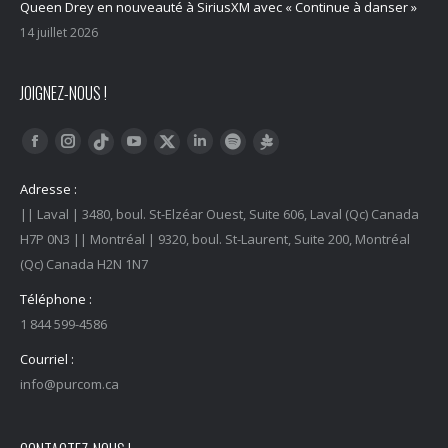
Queen Drey en nouveauté à SiriusXM avec « Continue à danser »
14 juillet 2026
JOIGNEZ-NOUS !
Trouvez nous sur :
Facebook
Instagram
YouTube
LinkedIn
Tiktok
Twitter
Spotify
Linktree
Adresse :
|| Laval | 3480, boul. St-Elzéar Ouest, Suite 606, Laval (Qc) Canada
H7P 0N3 || Montréal | 9320, boul. St-Laurent, Suite 200, Montréal
(Qc) Canada H2N 1N7
Téléphone :
1 844 599-4586
Courriel :
info@purcom.ca