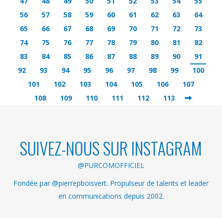
47
48
49
50
51
52
53
54
55
56
57
58
59
60
61
62
63
64
65
66
67
68
69
70
71
72
73
74
75
76
77
78
79
80
81
82
83
84
85
86
87
88
89
90
91
92
93
94
95
96
97
98
99
100
101
102
103
104
105
106
107
108
109
110
111
112
113
SUIVEZ-NOUS SUR INSTAGRAM
@PURCOMOFFICIEL
Fondée par @pierrepboisvert. Propulseur de talents et leader
en communications depuis 2002.