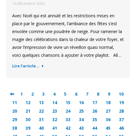
16 décembre 2020
Avec Noël qui est annulé et les restrictions mises en
place par le gouvernement, l’ambiance des fêtes s’est
envolée comme une poudrée de neige. Pour ramener la
magie des célébrations dans la chaleur de votre foyer, et
avoir l’impression de vivre un réveillon quasi normal,
voici quelques chansons à ajouter à votre playlist. All…
Lire l'article...
1
2
3
4
5
6
7
8
9
10
11
12
13
14
15
16
17
18
19
20
21
22
23
24
25
26
27
28
29
30
31
32
33
34
35
36
37
38
39
40
41
42
43
44
45
46