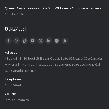
Queen Drey en nouveauté à SiriusXM avec « Continue à danser »
14 juillet 2026
JOIGNEZ-NOUS !
Trouvez nous sur :
Facebook
Instagram
YouTube
LinkedIn
Tiktok
Twitter
Spotify
Linktree
Adresse :
|| Laval | 3480, boul. St-Elzéar Ouest, Suite 606, Laval (Qc) Canada
H7P 0N3 || Montréal | 9320, boul. St-Laurent, Suite 200, Montréal
(Qc) Canada H2N 1N7
Téléphone :
1 844 599-4586
Courriel :
info@purcom.ca