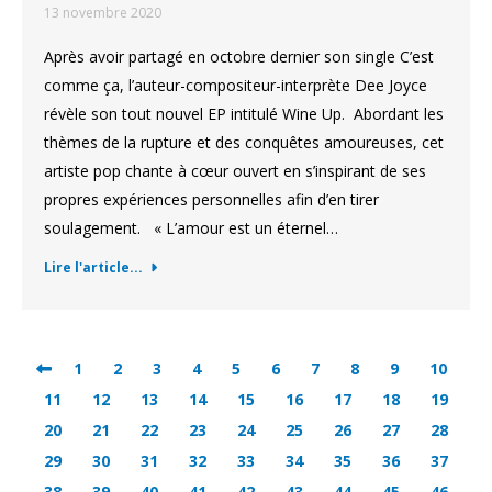
13 novembre 2020
Après avoir partagé en octobre dernier son single C’est
comme ça, l’auteur-compositeur-interprète Dee Joyce
révèle son tout nouvel EP intitulé Wine Up. Abordant les
thèmes de la rupture et des conquêtes amoureuses, cet
artiste pop chante à cœur ouvert en s’inspirant de ses
propres expériences personnelles afin d’en tirer
soulagement. « L’amour est un éternel…
Lire l'article...
1
2
3
4
5
6
7
8
9
10
11
12
13
14
15
16
17
18
19
20
21
22
23
24
25
26
27
28
29
30
31
32
33
34
35
36
37
38
39
40
41
42
43
44
45
46