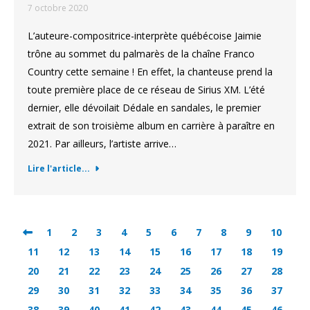
7 octobre 2020
L’auteure-compositrice-interprète québécoise Jaimie
trône au sommet du palmarès de la chaîne Franco
Country cette semaine ! En effet, la chanteuse prend la
toute première place de ce réseau de Sirius XM. L’été
dernier, elle dévoilait Dédale en sandales, le premier
extrait de son troisième album en carrière à paraître en
2021. Par ailleurs, l’artiste arrive…
Lire l'article...
1
2
3
4
5
6
7
8
9
10
11
12
13
14
15
16
17
18
19
20
21
22
23
24
25
26
27
28
29
30
31
32
33
34
35
36
37
38
39
40
41
42
43
44
45
46