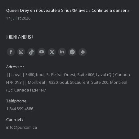
Queen Drey en nouveauté à SiriusXM avec « Continue à danser »
14 juillet 2026
JOIGNEZ-NOUS !
Trouvez nous sur :
Facebook
Instagram
YouTube
LinkedIn
Tiktok
Twitter
Spotify
Linktree
Adresse :
|| Laval | 3480, boul. St-Elzéar Ouest, Suite 606, Laval (Qc) Canada
H7P 0N3 || Montréal | 9320, boul. St-Laurent, Suite 200, Montréal
(Qc) Canada H2N 1N7
Téléphone :
1 844 599-4586
Courriel :
info@purcom.ca