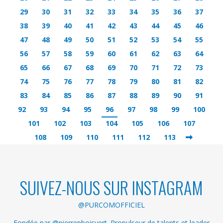
29
30
31
32
33
34
35
36
37
38
39
40
41
42
43
44
45
46
47
48
49
50
51
52
53
54
55
56
57
58
59
60
61
62
63
64
65
66
67
68
69
70
71
72
73
74
75
76
77
78
79
80
81
82
83
84
85
86
87
88
89
90
91
92
93
94
95
96
97
98
99
100
101
102
103
104
105
106
107
108
109
110
111
112
113
SUIVEZ-NOUS SUR INSTAGRAM
@PURCOMOFFICIEL
Fondée par @pierrepboisvert. Propulseur de talents et leader