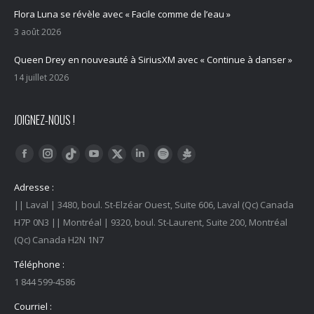
Flora Luna se révèle avec « Facile comme de l’eau »
3 août 2026
Queen Drey en nouveauté à SiriusXM avec « Continue à danser »
14 juillet 2026
JOIGNEZ-NOUS !
Trouvez nous sur :
Facebook
Instagram
YouTube
LinkedIn
Tiktok
Twitter
Spotify
Linktree
Adresse :
|| Laval | 3480, boul. St-Elzéar Ouest, Suite 606, Laval (Qc) Canada
H7P 0N3 || Montréal | 9320, boul. St-Laurent, Suite 200, Montréal
(Qc) Canada H2N 1N7
Téléphone :
1 844 599-4586
Courriel :