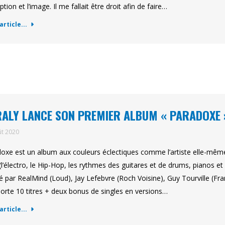
tion et l’image. Il me fallait être droit afin de faire…
'article...
ALY LANCE SON PREMIER ALBUM « PARADOXE 
ût 2020
oxe est un album aux couleurs éclectiques comme l’artiste elle-mê
l’électro, le Hip-Hop, les rythmes des guitares et de drums, pianos et
sé par RealMind (Loud), Jay Lefebvre (Roch Voisine), Guy Tourville (F
rte 10 titres + deux bonus de singles en versions…
'article...