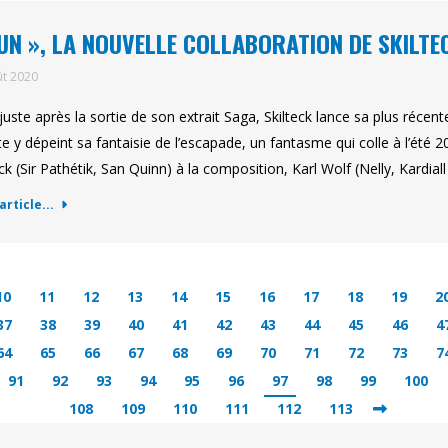
UN », LA NOUVELLE COLLABORATION DE SKILTE
ût 2020
juste après la sortie de son extrait Saga, Skilteck lance sa plus réce
iste y dépeint sa fantaisie de l’escapade, un fantasme qui colle à l’été 2
eck (Sir Pathétik, San Quinn) à la composition, Karl Wolf (Nelly, Kardiall
'article...
10
11
12
13
14
15
16
17
18
19
2
37
38
39
40
41
42
43
44
45
46
4
64
65
66
67
68
69
70
71
72
73
7
91
92
93
94
95
96
97
98
99
100
108
109
110
111
112
113