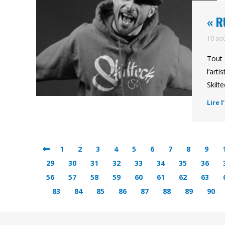
« R
10 ao
Tout 
l’art
Skilt
Lire l
1
2
3
4
5
6
7
8
9
29
30
31
32
33
34
35
36
56
57
58
59
60
61
62
63
83
84
85
86
87
88
89
90