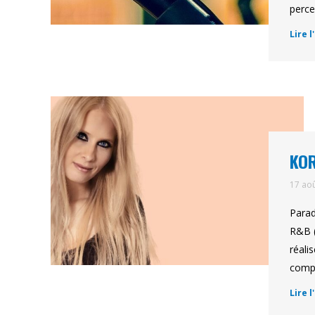
percep
Lire l
KOR
17 ao
Parad
R&B (
réali
compo
Lire l