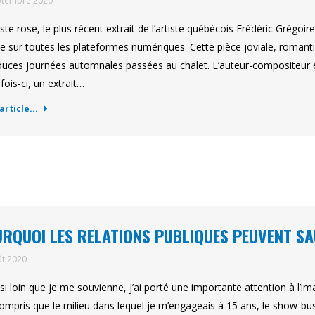
ptembre 2020
ste rose, le plus récent extrait de l’artiste québécois Frédéric Grégoi
te sur toutes les plateformes numériques. Cette pièce joviale, roman
ouces journées automnales passées au chalet. L’auteur-compositeur e
fois-ci, un extrait…
'article...
RQUOI LES RELATIONS PUBLIQUES PEUVENT S
ût 2020
si loin que je me souvienne, j’ai porté une importante attention à l’im
compris que le milieu dans lequel je m’engageais à 15 ans, le show-bus