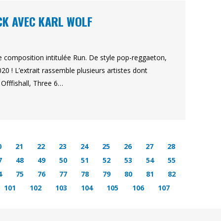
CK AVEC KARL WOLF
nte composition intitulée Run. De style pop-reggaeton,
020 ! L’extrait rassemble plusieurs artistes dont
 Offfishall, Three 6…
0
21
22
23
24
25
26
27
28
7
48
49
50
51
52
53
54
55
4
75
76
77
78
79
80
81
82
101
102
103
104
105
106
107