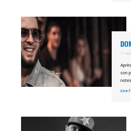
DOM
17 ao
Après
son p
notes
Lire l