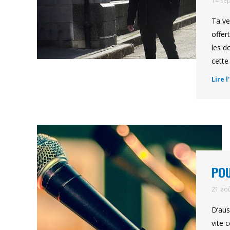
14 se
Ta ve
offer
les d
cette 
Lire l
POU
21 ao
D’aus
vite 