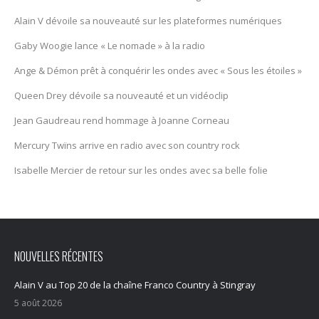
Alain V dévoile sa nouveauté sur les plateformes numériques
Gaby Woogie lance « Le nomade » à la radio
Ange & Démon prêt à conquérir les ondes avec « Sous les étoiles »
Queen Drey dévoile sa nouveauté et un vidéoclip
Jean Gaudreau rend hommage à Joanne Corneau
Mercury Twïns arrive en radio avec son country rock
Isabelle Mercier de retour sur les ondes avec sa belle folie
NOUVELLES RÉCENTES
Alain V au Top 20 de la chaîne Franco Country à Stingray
5 août 2026