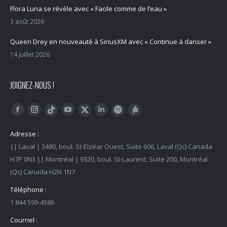
Flora Luna se révèle avec « Facile comme de l’eau »
3 août 2026
Queen Drey en nouveauté à SiriusXM avec « Continue à danser »
14 juillet 2026
JOIGNEZ-NOUS !
Trouvez nous sur :
Facebook
Instagram
YouTube
LinkedIn
Tiktok
Twitter
Spotify
Linktree
Adresse :
|| Laval | 3480, boul. St-Elzéar Ouest, Suite 606, Laval (Qc) Canada
H7P 0N3 || Montréal | 9320, boul. St-Laurent, Suite 200, Montréal
(Qc) Canada H2N 1N7
Téléphone :
1 844 599-4586
Courriel :