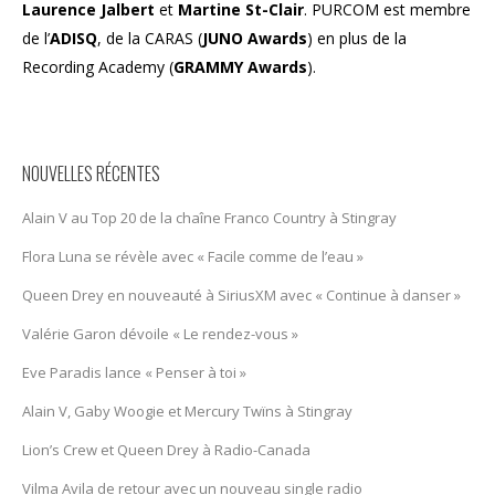
Laurence Jalbert
et
Martine St-Clair
. PURCOM est membre
de l’
ADISQ
, de la CARAS (
JUNO Awards
) en plus de la
Recording Academy (
GRAMMY Awards
).
NOUVELLES RÉCENTES
Alain V au Top 20 de la chaîne Franco Country à Stingray
Flora Luna se révèle avec « Facile comme de l’eau »
Queen Drey en nouveauté à SiriusXM avec « Continue à danser »
Valérie Garon dévoile « Le rendez-vous »
Eve Paradis lance « Penser à toi »
Alain V, Gaby Woogie et Mercury Twïns à Stingray
Lion’s Crew et Queen Drey à Radio-Canada
Vilma Avila de retour avec un nouveau single radio