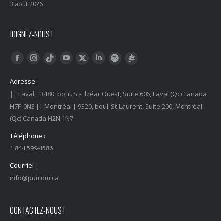
3 août 2026
JOIGNEZ-NOUS !
Trouvez nous sur :
Facebook
Instagram
YouTube
LinkedIn
Tiktok
Twitter
Spotify
Linktree
Adresse :
|| Laval | 3480, boul. St-Elzéar Ouest, Suite 606, Laval (Qc) Canada
H7P 0N3 || Montréal | 9320, boul. St-Laurent, Suite 200, Montréal
(Qc) Canada H2N 1N7
Téléphone :
1 844 599-4586
Courriel :
info@purcom.ca
CONTACTEZ-NOUS !