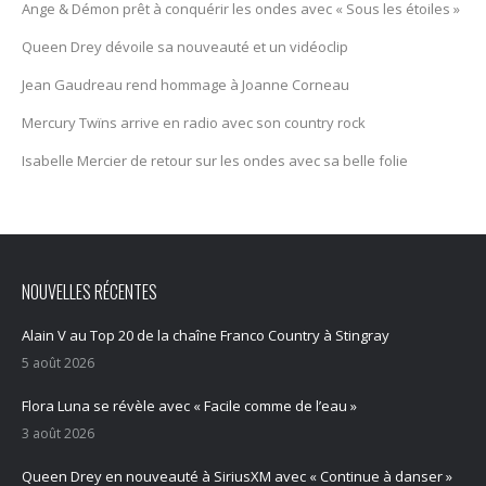
Ange & Démon prêt à conquérir les ondes avec « Sous les étoiles »
Queen Drey dévoile sa nouveauté et un vidéoclip
Jean Gaudreau rend hommage à Joanne Corneau
Mercury Twïns arrive en radio avec son country rock
Isabelle Mercier de retour sur les ondes avec sa belle folie
NOUVELLES RÉCENTES
Alain V au Top 20 de la chaîne Franco Country à Stingray
5 août 2026
Flora Luna se révèle avec « Facile comme de l’eau »
3 août 2026
Queen Drey en nouveauté à SiriusXM avec « Continue à danser »