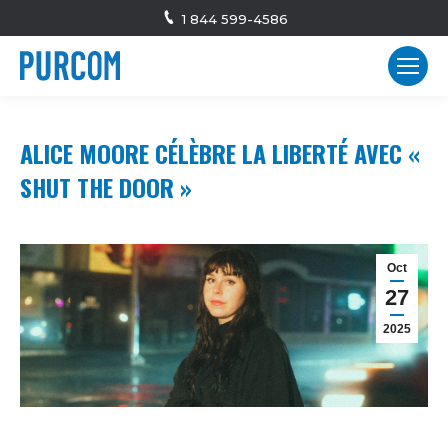
1 844 599-4586
ALICE MOORE CÉLÈBRE LA LIBERTÉ AVEC «
SHUT THE DOOR »
Oct
27
2025