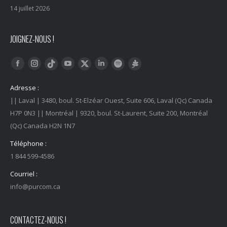
14 juillet 2026
JOIGNEZ-NOUS !
Trouvez nous sur :
Facebook
Instagram
YouTube
LinkedIn
Tiktok
Twitter
Spotify
Linktree
Adresse :
|| Laval | 3480, boul. St-Elzéar Ouest, Suite 606, Laval (Qc) Canada
H7P 0N3 || Montréal | 9320, boul. St-Laurent, Suite 200, Montréal
(Qc) Canada H2N 1N7
Téléphone :
1 844 599-4586
Courriel :
info@purcom.ca
CONTACTEZ-NOUS !