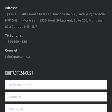
Adresse :
|| Laval | 3480, boul. St-Elzéar Ouest, Suite 606, Laval (Qc) Canada
H7P 0N3 || Montréal | 9320, boul. St-Laurent, Suite 200, Montréal
(Qc) Canada H2N 1N7
Téléphone :
1 844 599-4586
Courriel :
info@purcom.ca
CONTACTEZ-NOUS !