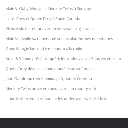
Alain V, Gaby Woogie et Mercury Twïns à Stingray
Lion’s Crew et Queen Drey à Radio-Canada
Vilma Avila de retour avec un nouveau single radio
Alain V dévoile sa nouveauté sur les plateformes numériques
Gaby Woogie lance « Le nomade » à la radio
Ange & Démon prêt à conquérir les ondes avec « Sous les étoiles »
Queen Drey dévoile sa nouveauté et un vidéoclip
Jean Gaudreau rend hommage à Joanne Corneau
Mercury Twïns arrive en radio avec son country rock
Isabelle Mercier de retour sur les ondes avec sa belle folie