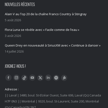
NOUVELLES RÉCENTES
Alain V au Top 20 de la chaîne Franco Country à Stingray
5 août 2026
Flora Luna se révèle avec « Facile comme de l’eau »
3 août 2026
Queen Drey en nouveauté à SiriusXM avec « Continue à danser »
14 juillet 2026
JOIGNEZ-NOUS !
Trouvez nous sur :
Facebook
Instagram
YouTube
LinkedIn
Tiktok
Twitter
Spotify
Linktree
Adresse :
|| Laval | 3480, boul. St-Elzéar Ouest, Suite 606, Laval (Qc) Canada
H7P 0N3 || Montréal | 9320, boul. St-Laurent, Suite 200, Montréal
(Qc) Canada H2N 1N7