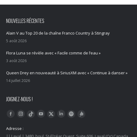
NOUVELLES RÉCENTES
Alain V au Top 20 de la chaîne Franco Country à Stingray
5 août 2026
Flora Luna se révèle avec « Facile comme de l’eau »
3 août 2026
Queen Drey en nouveauté à SiriusXM avec « Continue à danser »
14 juillet 2026
JOIGNEZ-NOUS !
Trouvez nous sur :
Facebook
Instagram
YouTube
LinkedIn
Tiktok
Twitter
Spotify
Linktree
Adresse :
|| Laval | 3480, boul. St-Elzéar Ouest, Suite 606, Laval (Qc) Canada