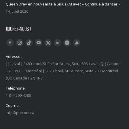
Queen Drey en nouveauté à SiriusXM avec « Continue à danser »
14 juillet 2026
JOIGNEZ-NOUS !
Trouvez nous sur :
Facebook
Instagram
YouTube
LinkedIn
Tiktok
Twitter
Spotify
Linktree
Adresse :
|| Laval | 3480, boul. St-Elzéar Ouest, Suite 606, Laval (Qc) Canada
H7P 0N3 || Montréal | 9320, boul. St-Laurent, Suite 200, Montréal
(Qc) Canada H2N 1N7
Téléphone :
1 844 599-4586
Courriel :
info@purcom.ca