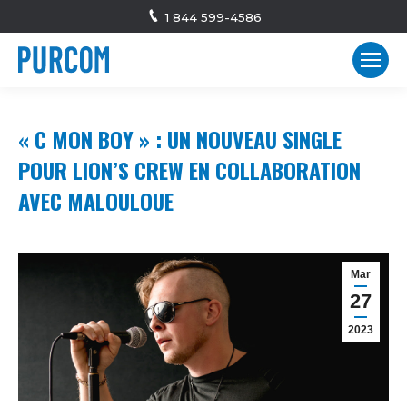
1 844 599-4586
« C MON BOY » : UN NOUVEAU SINGLE
POUR LION’S CREW EN COLLABORATION
AVEC MALOULOUE
Mar
27
2023