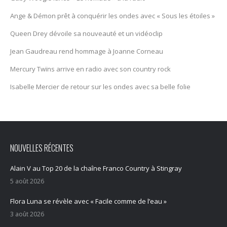
Ange & Démon prêt à conquérir les ondes avec « Sous les étoiles »
Queen Drey dévoile sa nouveauté et un vidéoclip
Jean Gaudreau rend hommage à Joanne Corneau
Mercury Twïns arrive en radio avec son country rock
Isabelle Mercier de retour sur les ondes avec sa belle folie
NOUVELLES RÉCENTES
Alain V au Top 20 de la chaîne Franco Country à Stingray
5 août 2026
Flora Luna se révèle avec « Facile comme de l’eau »
3 août 2026