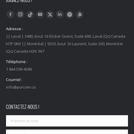
JOIGNEZ-NOUS !
Trouvez nous sur :
Facebook
Instagram
YouTube
LinkedIn
Tiktok
Twitter
Spotify
Linktree
Adresse :
|| Laval | 3480, boul. St-Elzéar Ouest, Suite 606, Laval (Qc) Canada
H7P 0N3 || Montréal | 9320, boul. St-Laurent, Suite 200, Montréal
(Qc) Canada H2N 1N7
Téléphone :
1 844 599-4586
Courriel :
info@purcom.ca
CONTACTEZ-NOUS !