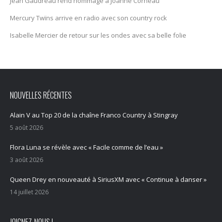
Jean Gaudreau rend hommage à Joanne Corneau
Mercury Twïns arrive en radio avec son country rock
Isabelle Mercier de retour sur les ondes avec sa belle folie
NOUVELLES RÉCENTES
Alain V au Top 20 de la chaîne Franco Country à Stingray
5 août 2026
Flora Luna se révèle avec « Facile comme de l’eau »
3 août 2026
Queen Drey en nouveauté à SiriusXM avec « Continue à danser »
14 juillet 2026