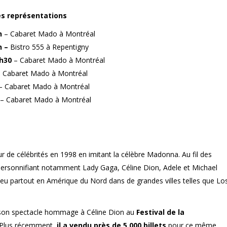
es représentations
5h
– Cabaret Mado à Montréal
h –
Bistro 555 à Repentigny
9h30
– Cabaret Mado à Montréal
 Cabaret Mado à Montréal
– Cabaret Mado à Montréal
– Cabaret Mado à Montréal
 de célébrités en 1998 en imitant la célèbre Madonna. Au fil des
 personnifiant notamment Lady Gaga, Céline Dion, Adele et Michael
eu partout en Amérique du Nord dans de grandes villes telles que Lo
is son spectacle hommage à Céline Dion au
Festival de la
. Plus récemment,
il a vendu près de 5 000 billets
pour ce même