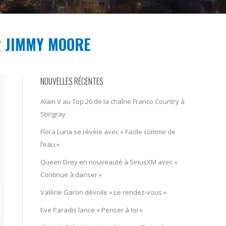
R JIMMY MOORE
NOUVELLES RÉCENTES
Alain V au Top 20 de la chaîne Franco Country à
Stingray
Flora Luna se révèle avec « Facile comme de
l’eau »
Queen Drey en nouveauté à SiriusXM avec «
Continue à danser »
Valérie Garon dévoile « Le rendez-vous »
Eve Paradis lance « Penser à toi »