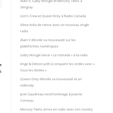
Alain V, Gaby Woogie et Mercury Twïns à
Stingray
Lion’s Crew et Queen Drey à Radio-Canada
Vilma Avila de retour avec un nouveau single
radio
Alain V dévoile sa nouveauté sur les
plateformes numériques
Gaby Woogie lance « Le nomade » à la radio
Ange & Démon prêt à conquérir les ondes avec «
ge
Sous les étoiles »
s
Queen Drey dévoile sa nouveauté et un
vidéoclip
Jean Gaudreau rend hommage à Joanne
Corneau
Mercury Twïns arrive en radio avec son country