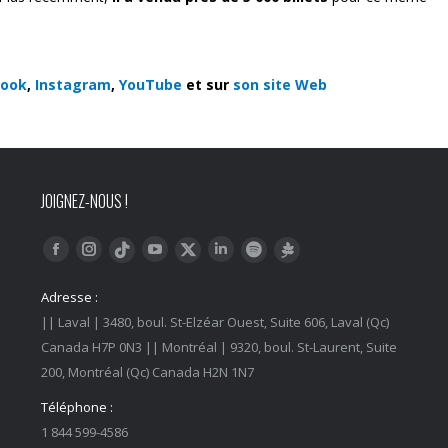
book
,
Instagram
,
YouTube
et sur
son site Web
JOIGNEZ-NOUS !
Trouvez nous sur :
Facebook
Instagram
YouTube
LinkedIn
Tiktok
Twitter
Spotify
Linktree
Adresse :
|| Laval | 3480, boul. St-Elzéar Ouest, Suite 606, Laval (Qc)
Canada H7P 0N3 || Montréal | 9320, boul. St-Laurent, Suite
200, Montréal (Qc) Canada H2N 1N7
Téléphone :
1 844 599-4586