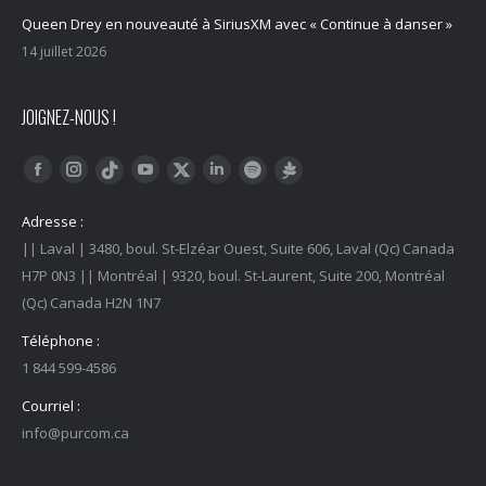
Queen Drey en nouveauté à SiriusXM avec « Continue à danser »
14 juillet 2026
JOIGNEZ-NOUS !
Trouvez nous sur :
Facebook
Instagram
YouTube
LinkedIn
Tiktok
Twitter
Spotify
Linktree
Adresse :
|| Laval | 3480, boul. St-Elzéar Ouest, Suite 606, Laval (Qc) Canada
H7P 0N3 || Montréal | 9320, boul. St-Laurent, Suite 200, Montréal
(Qc) Canada H2N 1N7
Téléphone :
1 844 599-4586
Courriel :
info@purcom.ca