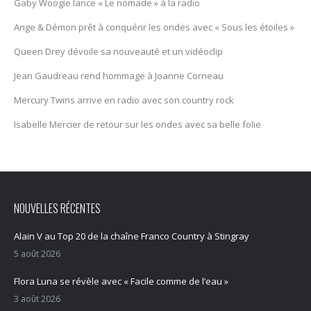
Gaby Woogie lance « Le nomade » à la radio
Ange & Démon prêt à conquérir les ondes avec « Sous les étoiles »
Queen Drey dévoile sa nouveauté et un vidéoclip
Jean Gaudreau rend hommage à Joanne Corneau
Mercury Twïns arrive en radio avec son country rock
Isabelle Mercier de retour sur les ondes avec sa belle folie
NOUVELLES RÉCENTES
Alain V au Top 20 de la chaîne Franco Country à Stingray
5 août 2026
Flora Luna se révèle avec « Facile comme de l’eau »
3 août 2026