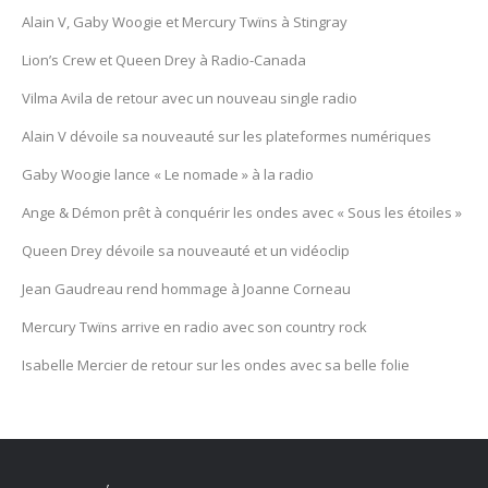
Alain V, Gaby Woogie et Mercury Twïns à Stingray
Lion’s Crew et Queen Drey à Radio-Canada
Vilma Avila de retour avec un nouveau single radio
Alain V dévoile sa nouveauté sur les plateformes numériques
Gaby Woogie lance « Le nomade » à la radio
Ange & Démon prêt à conquérir les ondes avec « Sous les étoiles »
Queen Drey dévoile sa nouveauté et un vidéoclip
Jean Gaudreau rend hommage à Joanne Corneau
Mercury Twïns arrive en radio avec son country rock
Isabelle Mercier de retour sur les ondes avec sa belle folie