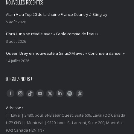
NOUVELLES RÉCENTES
Alain V au Top 20 de la chaîne Franco Country à Stingray
5 août 2026
Flora Luna se révèle avec « Facile comme de l’eau »
3 août 2026
Queen Drey en nouveauté à SiriusXM avec « Continue à danser »
14 juillet 2026
JOIGNEZ-NOUS !
Trouvez nous sur :
Facebook
Instagram
YouTube
LinkedIn
Tiktok
Twitter
Spotify
Linktree
Adresse :
|| Laval | 3480, boul. St-Elzéar Ouest, Suite 606, Laval (Qc) Canada
H7P 0N3 || Montréal | 9320, boul. St-Laurent, Suite 200, Montréal
(Qc) Canada H2N 1N7