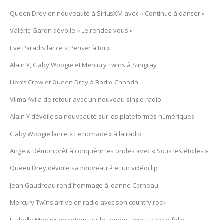
Queen Drey en nouveauté à SiriusXM avec « Continue à danser »
Valérie Garon dévoile « Le rendez-vous »
Eve Paradis lance « Penser à toi »
Alain V, Gaby Woogie et Mercury Twïns à Stingray
Lion’s Crew et Queen Drey à Radio-Canada
Vilma Avila de retour avec un nouveau single radio
Alain V dévoile sa nouveauté sur les plateformes numériques
Gaby Woogie lance « Le nomade » à la radio
Ange & Démon prêt à conquérir les ondes avec « Sous les étoiles »
Queen Drey dévoile sa nouveauté et un vidéoclip
Jean Gaudreau rend hommage à Joanne Corneau
Mercury Twïns arrive en radio avec son country rock
Isabelle Mercier de retour sur les ondes avec sa belle folie