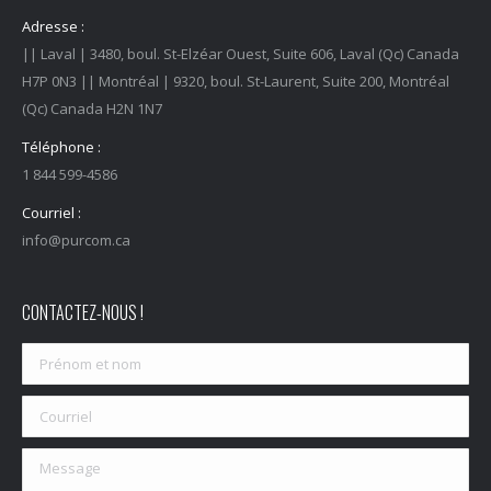
Adresse :
|| Laval | 3480, boul. St-Elzéar Ouest, Suite 606, Laval (Qc) Canada
H7P 0N3 || Montréal | 9320, boul. St-Laurent, Suite 200, Montréal
(Qc) Canada H2N 1N7
Téléphone :
1 844 599-4586
Courriel :
info@purcom.ca
CONTACTEZ-NOUS !