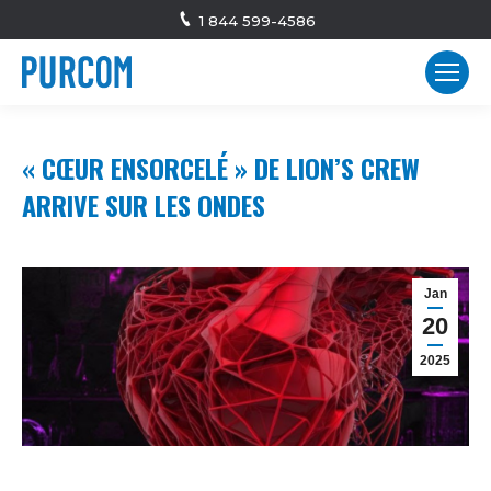
1 844 599-4586
« CŒUR ENSORCELÉ » DE LION’S CREW
ARRIVE SUR LES ONDES
Jan
20
2025