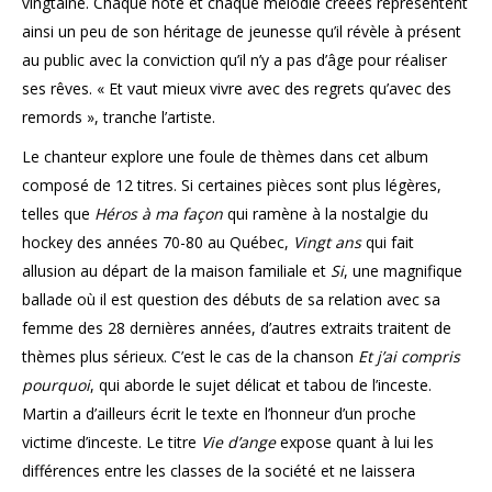
vingtaine. Chaque note et chaque mélodie créées représentent
ainsi un peu de son héritage de jeunesse qu’il révèle à présent
au public avec la conviction qu’il n’y a pas d’âge pour réaliser
ses rêves. « Et vaut mieux vivre avec des regrets qu’avec des
remords », tranche l’artiste.
Le chanteur explore une foule de thèmes dans cet album
composé de 12 titres. Si certaines pièces sont plus légères,
telles que
Héros à ma façon
qui ramène à la nostalgie du
hockey des années 70-80 au Québec,
Vingt ans
qui fait
allusion au départ de la maison familiale et
Si
, une magnifique
ballade où il est question des débuts de sa relation avec sa
femme des 28 dernières années, d’autres extraits traitent de
thèmes plus sérieux. C’est le cas de la chanson
Et j’ai compris
pourquoi
, qui aborde le sujet délicat et tabou de l’inceste.
Martin a d’ailleurs écrit le texte en l’honneur d’un proche
victime d’inceste. Le titre
Vie d’ange
expose quant à lui les
différences entre les classes de la société et ne laissera