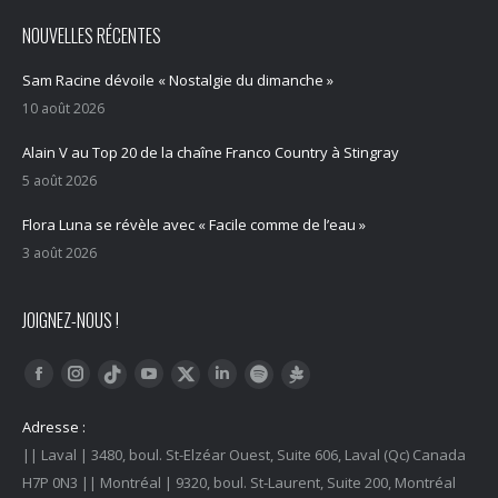
NOUVELLES RÉCENTES
Sam Racine dévoile « Nostalgie du dimanche »
10 août 2026
Alain V au Top 20 de la chaîne Franco Country à Stingray
5 août 2026
Flora Luna se révèle avec « Facile comme de l’eau »
3 août 2026
JOIGNEZ-NOUS !
Trouvez nous sur :
Facebook
Instagram
YouTube
LinkedIn
Tiktok
Twitter
Spotify
Linktree
Adresse :
|| Laval | 3480, boul. St-Elzéar Ouest, Suite 606, Laval (Qc) Canada
H7P 0N3 || Montréal | 9320, boul. St-Laurent, Suite 200, Montréal