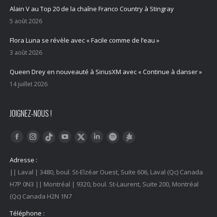
Alain V au Top 20 de la chaîne Franco Country à Stingray
5 août 2026
Flora Luna se révèle avec « Facile comme de l’eau »
3 août 2026
Queen Drey en nouveauté à SiriusXM avec « Continue à danser »
14 juillet 2026
JOIGNEZ-NOUS !
Trouvez nous sur :
Facebook
Instagram
YouTube
LinkedIn
Tiktok
Twitter
Spotify
Linktree
Adresse :
|| Laval | 3480, boul. St-Elzéar Ouest, Suite 606, Laval (Qc) Canada
H7P 0N3 || Montréal | 9320, boul. St-Laurent, Suite 200, Montréal
(Qc) Canada H2N 1N7
Téléphone :