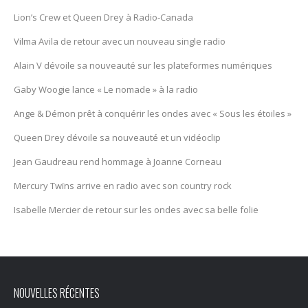
Lion’s Crew et Queen Drey à Radio-Canada
Vilma Avila de retour avec un nouveau single radio
Alain V dévoile sa nouveauté sur les plateformes numériques
Gaby Woogie lance « Le nomade » à la radio
Ange & Démon prêt à conquérir les ondes avec « Sous les étoiles »
Queen Drey dévoile sa nouveauté et un vidéoclip
Jean Gaudreau rend hommage à Joanne Corneau
Mercury Twïns arrive en radio avec son country rock
Isabelle Mercier de retour sur les ondes avec sa belle folie
NOUVELLES RÉCENTES