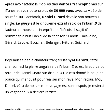
Après avoir atteint le
Top 40 des ventes francophones
sur
iTunes et avoir obtenu plus de
30 000 vues
avec sa vidéo de
tournée sur Facebook,
Daniel Girard
dévoile son nouveau
single.
Le gipsy
est le cinquième extrait radio de l’album
D
de
l’auteur-compositeur-interprète québécois. Il s’agit d’un
hommage à huit Daniel de la chanson : Lanois, Balavoine,
Gérard, Lavoie, Boucher, Bélanger, Hétu et Guichard.
Popularisée par le chanteur français
Danyel Gérard
, cette
chanson est la pierre angulaire de l’album
D
et est la source du
retour de Daniel Girard sur disque. « Elle m’a donné le coup de
pouce qui manquait pour réaliser mon rêve. Mon retour. Moi,
Daniel, vêtu de noir, si mon voyage est sans espoir, je resterai
un vagabond! » a déclaré l’artiste.
Après s’être tenu loin des projecteurs pendant de nombreuses