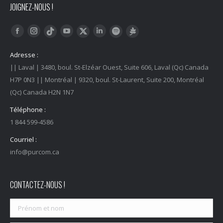
JOIGNEZ-NOUS !
Trouvez nous sur :
Facebook
Instagram
YouTube
LinkedIn
Tiktok
Twitter
Spotify
Linktree
Adresse :
|| Laval | 3480, boul. St-Elzéar Ouest, Suite 606, Laval (Qc) Canada
H7P 0N3 || Montréal | 9320, boul. St-Laurent, Suite 200, Montréal
(Qc) Canada H2N 1N7
Téléphone :
1 844 599-4586
Courriel :
info@purcom.ca
CONTACTEZ-NOUS !