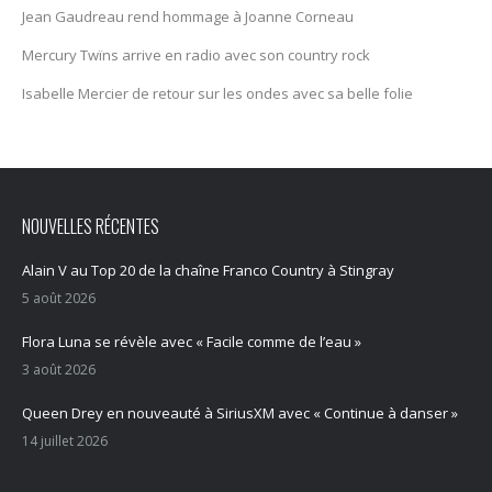
Jean Gaudreau rend hommage à Joanne Corneau
Mercury Twïns arrive en radio avec son country rock
Isabelle Mercier de retour sur les ondes avec sa belle folie
NOUVELLES RÉCENTES
Alain V au Top 20 de la chaîne Franco Country à Stingray
5 août 2026
Flora Luna se révèle avec « Facile comme de l’eau »
3 août 2026
Queen Drey en nouveauté à SiriusXM avec « Continue à danser »
14 juillet 2026