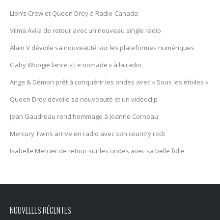
Lion’s Crew et Queen Drey à Radio-Canada
Vilma Avila de retour avec un nouveau single radio
Alain V dévoile sa nouveauté sur les plateformes numériques
Gaby Woogie lance « Le nomade » à la radio
Ange & Démon prêt à conquérir les ondes avec « Sous les étoiles »
Queen Drey dévoile sa nouveauté et un vidéoclip
Jean Gaudreau rend hommage à Joanne Corneau
Mercury Twïns arrive en radio avec son country rock
Isabelle Mercier de retour sur les ondes avec sa belle folie
NOUVELLES RÉCENTES