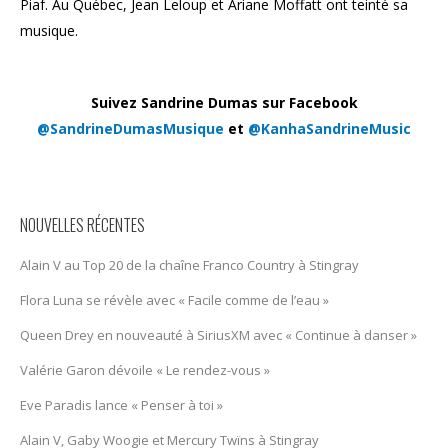
Piaf. Au Québec, Jean Leloup et Ariane Moffatt ont teinté sa
musique.
Suivez Sandrine Dumas sur Facebook
@SandrineDumasMusique
et
@KanhaSandrineMusic
NOUVELLES RÉCENTES
Alain V au Top 20 de la chaîne Franco Country à Stingray
Flora Luna se révèle avec « Facile comme de l’eau »
Queen Drey en nouveauté à SiriusXM avec « Continue à danser »
Valérie Garon dévoile « Le rendez-vous »
Eve Paradis lance « Penser à toi »
Alain V, Gaby Woogie et Mercury Twïns à Stingray