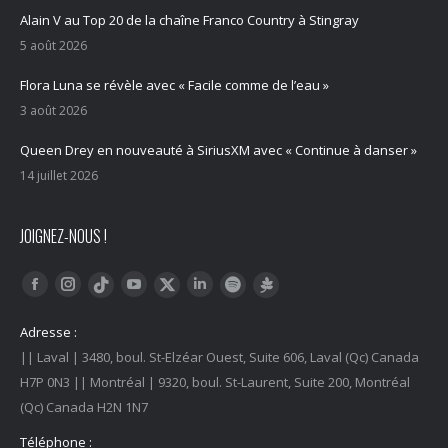
Alain V au Top 20 de la chaîne Franco Country à Stingray
5 août 2026
Flora Luna se révèle avec « Facile comme de l’eau »
3 août 2026
Queen Drey en nouveauté à SiriusXM avec « Continue à danser »
14 juillet 2026
JOIGNEZ-NOUS !
Trouvez nous sur :
Facebook
Instagram
YouTube
LinkedIn
Tiktok
Twitter
Spotify
Linktree
Adresse :
|| Laval | 3480, boul. St-Elzéar Ouest, Suite 606, Laval (Qc) Canada
H7P 0N3 || Montréal | 9320, boul. St-Laurent, Suite 200, Montréal
(Qc) Canada H2N 1N7
Téléphone :