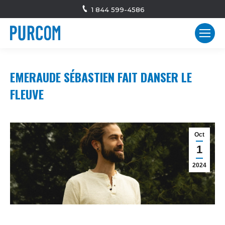
1 844 599-4586
EMERAUDE SÉBASTIEN FAIT DANSER LE
FLEUVE
Oct
1
2024