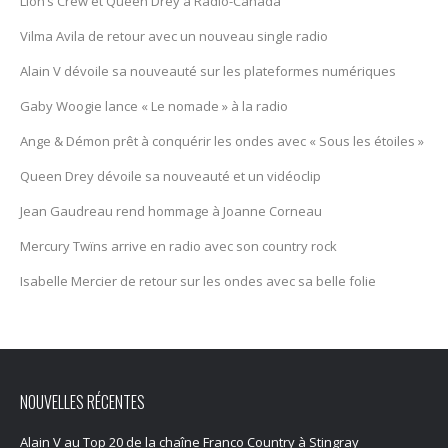
Lion’s Crew et Queen Drey à Radio-Canada
Vilma Avila de retour avec un nouveau single radio
Alain V dévoile sa nouveauté sur les plateformes numériques
Gaby Woogie lance « Le nomade » à la radio
Ange & Démon prêt à conquérir les ondes avec « Sous les étoiles »
Queen Drey dévoile sa nouveauté et un vidéoclip
Jean Gaudreau rend hommage à Joanne Corneau
Mercury Twïns arrive en radio avec son country rock
Isabelle Mercier de retour sur les ondes avec sa belle folie
NOUVELLES RÉCENTES
Alain V au Top 20 de la chaîne Franco Country à Stingray