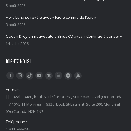
5 août 2026
Flora Luna se révèle avec « Facile comme de l’eau »
3 août 2026
Queen Drey en nouveauté à SiriusXM avec « Continue à danser »
14 juillet 2026
JOIGNEZ-NOUS !
Trouvez nous sur :
Facebook
Instagram
YouTube
LinkedIn
Tiktok
Twitter
Spotify
Linktree
Adresse :
|| Laval | 3480, boul. St-Elzéar Ouest, Suite 606, Laval (Qc) Canada
H7P 0N3 || Montréal | 9320, boul. St-Laurent, Suite 200, Montréal
(Qc) Canada H2N 1N7
Téléphone :
1 844 599-4586