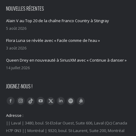
NOUVELLES RÉCENTES
Alain V au Top 20 de la chaîne Franco Country à Stingray
5 août 2026
Flora Luna se révèle avec « Facile comme de l’eau »
3 août 2026
Queen Drey en nouveauté à SiriusXM avec « Continue à danser »
14 juillet 2026
JOIGNEZ-NOUS !
Trouvez nous sur :
Facebook
Instagram
YouTube
LinkedIn
Tiktok
Twitter
Spotify
Linktree
Adresse :
|| Laval | 3480, boul. St-Elzéar Ouest, Suite 606, Laval (Qc) Canada
H7P 0N3 || Montréal | 9320, boul. St-Laurent, Suite 200, Montréal