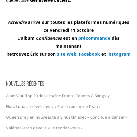
québécoise
Geneviève Leclerc
.
Attendre
arrive sur toutes les plateformes numériques
ce vendredi 11 octobre
L’album
Confidences
est en
précommande
dès
maintenant
Retrouvez Éric sur son
site Web
,
Facebook
et
Instagram
NOUVELLES RÉCENTES
Alain V au Top 20 de la chaîne Franco Country à Stingray
Flora Luna se révèle avec « Facile comme de l’eau »
Queen Drey en nouveauté à SiriusXM avec « Continue à danser »
Valérie Garon dévoile « Le rendez-vous »