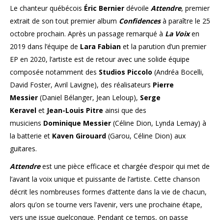
Le chanteur québécois
Éric Bernier
dévoile
Attendre
, premier
extrait de son tout premier album
Confidences
à paraître le 25
octobre prochain. Après un passage remarqué à
La Voix
en
2019 dans l’équipe de
Lara Fabian
et la parution d’un premier
EP en 2020, l’artiste est de retour avec une solide équipe
composée notamment des
Studios Piccolo
(Andréa Bocelli,
David Foster, Avril Lavigne), des réalisateurs
Pierre
Messier
(Daniel Bélanger, Jean Leloup),
Serge
Keravel
et
Jean-Louis Pitre
ainsi que des
musiciens
Dominique Messier
(Céline Dion, Lynda Lemay) à
la batterie et
Kaven Girouard
(Garou, Céline Dion) aux
guitares.
Attendre
est une pièce efficace et chargée d’espoir qui met de
l’avant la voix unique et puissante de l’artiste. Cette chanson
décrit les nombreuses formes d’attente dans la vie de chacun,
alors qu’on se tourne vers l’avenir, vers une prochaine étape,
vers une issue quelconque. Pendant ce temps, on passe