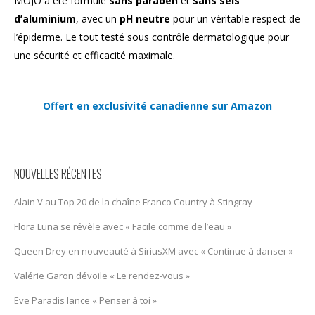
MOJO a été formulé
sans paraben
et
sans sels
d’aluminium
, avec un
pH neutre
pour un véritable respect de
l’épiderme. Le tout testé sous contrôle dermatologique pour
une sécurité et efficacité maximale.
Offert en exclusivité canadienne sur Amazon
NOUVELLES RÉCENTES
Alain V au Top 20 de la chaîne Franco Country à Stingray
Flora Luna se révèle avec « Facile comme de l’eau »
Queen Drey en nouveauté à SiriusXM avec « Continue à danser »
Valérie Garon dévoile « Le rendez-vous »
Eve Paradis lance « Penser à toi »