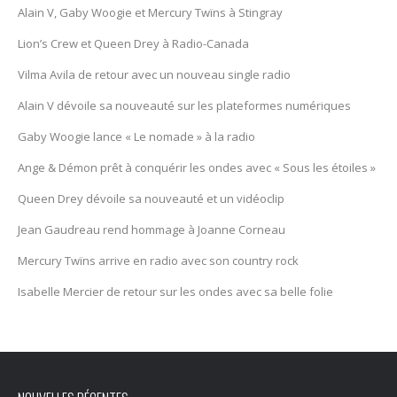
Alain V, Gaby Woogie et Mercury Twïns à Stingray
Lion’s Crew et Queen Drey à Radio-Canada
Vilma Avila de retour avec un nouveau single radio
Alain V dévoile sa nouveauté sur les plateformes numériques
Gaby Woogie lance « Le nomade » à la radio
Ange & Démon prêt à conquérir les ondes avec « Sous les étoiles »
Queen Drey dévoile sa nouveauté et un vidéoclip
Jean Gaudreau rend hommage à Joanne Corneau
Mercury Twïns arrive en radio avec son country rock
Isabelle Mercier de retour sur les ondes avec sa belle folie