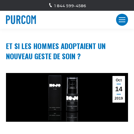
1 844 599-4586
ET SI LES HOMMES ADOPTAIENT UN
NOUVEAU GESTE DE SOIN ?
Oct
14
2019