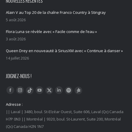
NOUVELLES RÉCENTES
Alain V au Top 20 de la chaîne Franco Country à Stingray
5 août 2026
Flora Luna se révèle avec « Facile comme de l’eau »
3 août 2026
Queen Drey en nouveauté à SiriusXM avec « Continue à danser »
14 juillet 2026
JOIGNEZ-NOUS !
Trouvez nous sur :
Facebook
Instagram
YouTube
LinkedIn
Tiktok
Twitter
Spotify
Linktree
Adresse :
|| Laval | 3480, boul. St-Elzéar Ouest, Suite 606, Laval (Qc) Canada
H7P 0N3 || Montréal | 9320, boul. St-Laurent, Suite 200, Montréal
(Qc) Canada H2N 1N7