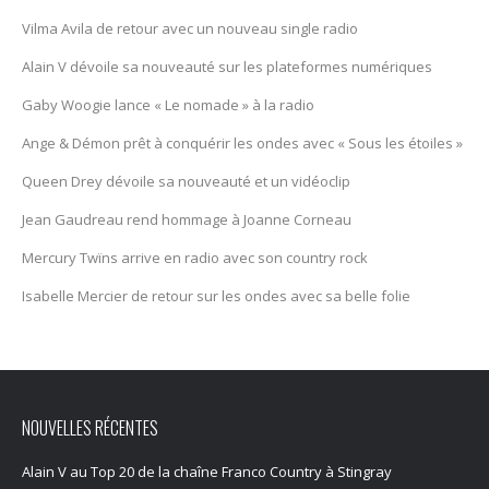
Vilma Avila de retour avec un nouveau single radio
Alain V dévoile sa nouveauté sur les plateformes numériques
Gaby Woogie lance « Le nomade » à la radio
Ange & Démon prêt à conquérir les ondes avec « Sous les étoiles »
Queen Drey dévoile sa nouveauté et un vidéoclip
Jean Gaudreau rend hommage à Joanne Corneau
Mercury Twïns arrive en radio avec son country rock
Isabelle Mercier de retour sur les ondes avec sa belle folie
NOUVELLES RÉCENTES
Alain V au Top 20 de la chaîne Franco Country à Stingray