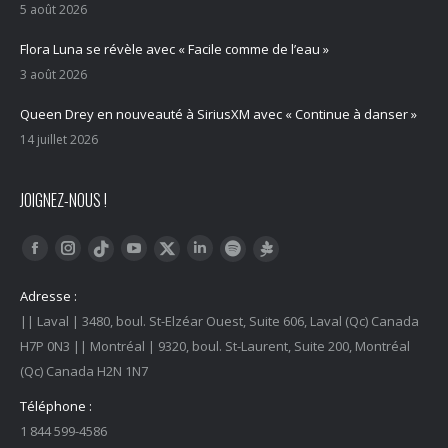
5 août 2026
Flora Luna se révèle avec « Facile comme de l’eau »
3 août 2026
Queen Drey en nouveauté à SiriusXM avec « Continue à danser »
14 juillet 2026
JOIGNEZ-NOUS !
Trouvez nous sur :
Facebook
Instagram
YouTube
LinkedIn
Tiktok
Twitter
Spotify
Linktree
Adresse :
|| Laval | 3480, boul. St-Elzéar Ouest, Suite 606, Laval (Qc) Canada
H7P 0N3 || Montréal | 9320, boul. St-Laurent, Suite 200, Montréal
(Qc) Canada H2N 1N7
Téléphone :
1 844 599-4586