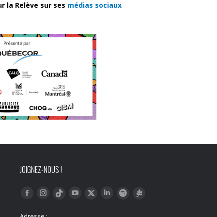
ur la Relève sur ses
médias sociaux
JOIGNEZ-NOUS !
Trouvez nous sur :
Facebook
Instagram
YouTube
LinkedIn
Tiktok
Twitter
Spotify
Linktree
Adresse :