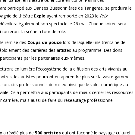
ts en danse, en théâtre ou encore en conte. Parmi ces
nt participé aux Danses Buissonnières de Tangente, se produira le
mpagnie de théâtre
Explo
ayant remporté en 2023 le
Prix
évoilera également son spectacle le 26 mai. Chaque soirée sera
i fouleront la scène à tour de rôle.
elle remise des
Coups de pouce
lors de laquelle une trentaine de
déploiement des carrières des artistes au programme. Des dons
participants par les partenaires eux-mêmes.
ttront en lumière l’écosystème de la diffusion des arts vivants au
ntres, les artistes pourront en apprendre plus sur la vaste gamme
ssociatifs professionnels du milieu ainsi que le volet numérique au
iviale. Cela permettra aux participants de mieux cerner les ressources
ur carrière, mais aussi de faire du réseautage professionnel.
e
a révélé plus de
500 artistes
qui ont façonné le paysage culturel