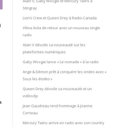
Alain V, Gaby Woogie et Mercury Twïns à
Stingray
Lion’s Crew et Queen Drey à Radio-Canada
l
Vilma Avila de retour avec un nouveau single
radio
Alain V dévoile sa nouveauté sur les
plateformes numériques
Gaby Woogie lance « Le nomade » à la radio
Ange & Démon prêt à conquérir les ondes avec «
Sous les étoiles »
Queen Drey dévoile sa nouveauté et un
vidéoclip
n
Jean Gaudreau rend hommage à Joanne
Corneau
Mercury Twïns arrive en radio avec son country