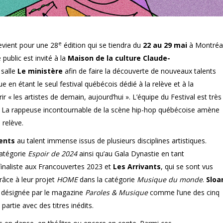
e
evient pour une 28
édition qui se tiendra du
22 au 29 mai
à Montréa
public est invité à la
Maison de la culture Claude-
 salle
Le ministère
afin de faire la découverte de nouveaux talents
 en étant le seul festival québécois dédié à la relève et à la
ir « les artistes de demain, aujourd’hui ». L’équipe du Festival est très
 La rappeuse incontournable de la scène hip-hop québécoise amène
 relève.
ents
au talent immense issus de plusieurs disciplines artistiques.
atégorie
Espoir de 2024
ainsi qu’au Gala Dynastie en tant
inaliste aux Francouvertes 2023 et
Les Arrivants
, qui se sont vus
âce à leur projet
HOME
dans la catégorie
Musique du monde
.
Sloa
 désignée par le magazine
Paroles & Musique
comme l’une des cinq
artie avec des titres inédits.