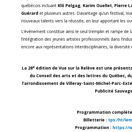
québécois incluant
Klô Pelgag
,
Karim Ouellet
,
Pierre L
Guérard
et plusieurs autres. Davantage qu’un festival, Vu
nouveaux talents vers la réussite, en leur apportant les o
L’événement constitue ainsi le seul tremplin et rampe de l
l’intégration des jeunes artistes professionnels dans l’ind
encore aux représentations interdisciplinaires, la diversité
e
La 28
édition de Vue sur la Relève est une présenta
du Conseil des arts et des lettres du Québec, d
l’arrondissement de Villeray-Saint-Michel-Parc-
Exte
Publicité Sauvage
Programmation complète et
Billetterie :
tps:/ht/lem
Programmation :
https://