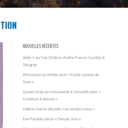
ITION
NOUVELLES RÉCENTES
Alain V au Top 20 de la chaîne Franco Country à
Stingray
Flora Luna se révèle avec « Facile comme de
l’eau »
Queen Drey en nouveauté à SiriusXM avec «
Continue à danser »
Valérie Garon dévoile « Le rendez-vous »
Eve Paradis lance « Penser à toi »