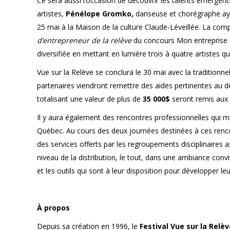
Ce sera aussi l’occasion de découvrir les talents émergen
artistes,
Pénélope Gromko,
danseuse et chorégraphe aya
25 mai à la Maison de la culture Claude-Léveillée. La co
d’entrepreneur
de la relève
du concours Mon entreprise d
diversifiée en mettant en lumière trois à quatre artistes qu
Vue sur la Relève se conclura le 30 mai avec la traditionn
partenaires viendront remettre des aides pertinentes au 
totalisant une valeur de plus de
35 000$
seront remis aux 
Il y aura également des rencontres professionnelles qui me
Québec. Au cours des deux journées destinées à ces renco
des services offerts par les regroupements disciplinaires a
niveau de la distribution, le tout, dans une ambiance conv
et les outils qui sont à leur disposition pour développer le
À propos
Depuis sa création en 1996, le
Festival Vue sur la Relèv