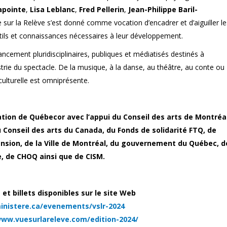
apointe
,
Lisa Leblanc
,
Fred Pellerin
,
Jean-Philippe Baril-
e sur la Relève s’est donné comme vocation d’encadrer et d’aiguiller le
utils et connaissances nécessaires à leur développement.
ancement pluridisciplinaires, publiques et médiatisés destinés à
ustrie du spectacle. De la musique, à la danse, au théâtre, au conte ou
 culturelle est omniprésente.
tion de Québecor avec l’appui du Conseil des arts de Montréal
u Conseil des arts du Canada, du Fonds de solidarité FTQ, de
nsion, de la Ville de Montréal, du gouvernement du Québec, d
, de CHOQ ainsi que de CISM.
 billets disponibles sur le site Web
inistere.ca/
evenements/vslr-2024
www.vuesurlareleve.
com/edition-2024/