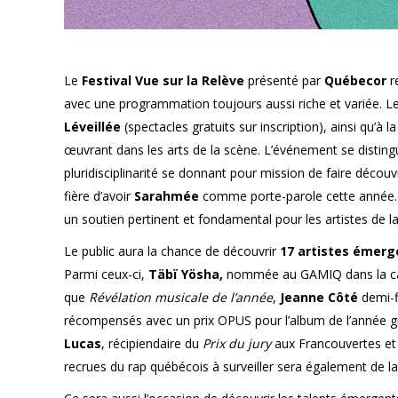
Le
Festival Vue sur la Relève
présenté par
Québecor
r
avec une programmation toujours aussi riche et variée. Le 
Léveillée
(spectacles gratuits sur inscription), ainsi qu’à la
œuvrant dans les arts de la scène. L’événement se distingue
pluridisciplinarité se donnant pour mission de faire découvr
fière d’avoir
Sarahmée
comme porte-parole cette année.
un soutien pertinent et fondamental pour les artistes de la
Le public aura la chance de découvrir
17 artistes émerg
Parmi ceux-ci,
Täbï Yösha,
nommée au GAMIQ dans la c
que
Révélation musicale de l’année
,
Jeanne Côté
demi-f
récompensés avec un prix OPUS pour l’album de l’année gr
Lucas
, récipiendaire du
Prix du jury
aux Francouvertes et
recrues du rap québécois à surveiller sera également de la p