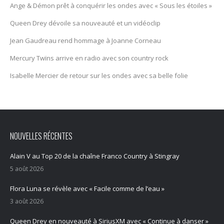
Ange & Démon prêt à conquérir les ondes avec « Sous les étoiles »
Queen Drey dévoile sa nouveauté et un vidéoclip
Jean Gaudreau rend hommage à Joanne Corneau
Mercury Twïns arrive en radio avec son country rock
Isabelle Mercier de retour sur les ondes avec sa belle folie
NOUVELLES RÉCENTES
Alain V au Top 20 de la chaîne Franco Country à Stingray
5 août 2026
Flora Luna se révèle avec « Facile comme de l’eau »
3 août 2026
Queen Drey en nouveauté à SiriusXM avec « Continue à danser »