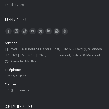
14 juillet 2026
JOIGNEZ-NOUS !
Trouvez nous sur :
Facebook
Instagram
YouTube
LinkedIn
Tiktok
Twitter
Spotify
Linktree
Adresse :
|| Laval | 3480, boul. St-Elzéar Ouest, Suite 606, Laval (Qc) Canada
H7P 0N3 || Montréal | 9320, boul. St-Laurent, Suite 200, Montréal
(Qc) Canada H2N 1N7
Téléphone :
1 844 599-4586
Courriel :
info@purcom.ca
CONTACTEZ-NOUS !