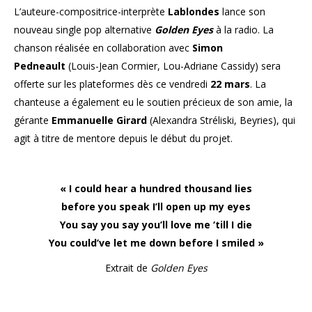
L’auteure-compositrice-
interprète
Lablondes
lance son
nouveau single pop alternative
Golden Eyes
à la radio. La
chanson réalisée en collaboration avec
Simon
Pedneault
(Louis-Jean Cormier, Lou-Adriane Cassidy) sera
offerte sur les plateformes dès ce vendredi
22 mars
. La
chanteuse a également eu le soutien précieux de son amie, la
gérante
Emmanuelle Girard
(Alexandra Stréliski, Beyries), qui
agit à titre de mentore depuis le début du projet.
« I could hear a hundred thousand lies
before you speak I’ll open up my eyes
You say you say you’ll love me ‘till I die
You could’ve let me down before I smiled »
Extrait de
Golden Eyes