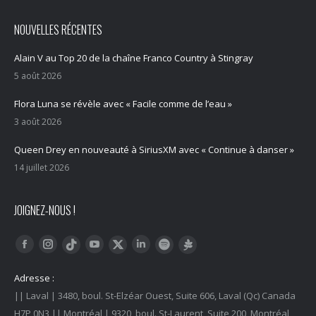
NOUVELLES RÉCENTES
Alain V au Top 20 de la chaîne Franco Country à Stingray
5 août 2026
Flora Luna se révèle avec « Facile comme de l’eau »
3 août 2026
Queen Drey en nouveauté à SiriusXM avec « Continue à danser »
14 juillet 2026
JOIGNEZ-NOUS !
Trouvez nous sur :
Facebook
Instagram
YouTube
LinkedIn
Tiktok
Twitter
Spotify
Linktree
Adresse :
|| Laval | 3480, boul. St-Elzéar Ouest, Suite 606, Laval (Qc) Canada
H7P 0N3 || Montréal | 9320, boul. St-Laurent, Suite 200, Montréal