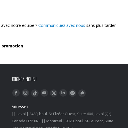
g avec notre équipe ?
Communiquez avec nous
sans plus tarder.
e promotion
JOIGNEZ-NOUS !
Trouvez nous sur :
Facebook
Instagram
YouTube
LinkedIn
Tiktok
Twitter
Spotify
Linktree
Adresse :
|| Laval | 3480, boul. St-Elzéar Ouest, Suite 606, Laval (Qc)
Canada H7P 0N3 || Montréal | 9320, boul. St-Laurent, Suite
200, Montréal (Qc) Canada H2N 1N7