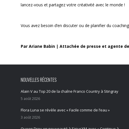
lancez-vous et partagez votre créativité avec le monde !
Vous avez besoin d’en discuter ou de planifier du coachin
Par Ariane Babin | Attachée de presse et agente d
NOUVELLES RÉCENTES
Alain V au Top 20 de la chaîne Franco Country à Stingray
5 août 2026
Flora Luna se révèle avec « Facile comme de l’eau »
3 août 2026
Queen Drey en nouveauté à SiriusXM avec « Continue à