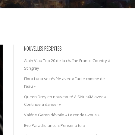
NOUVELLES RÉCENTES
Alain V au Top 20 de la chaîne Franco Country à
Stingray
Flora Luna se révèle avec « Facile comme de
l’eau »
Queen Drey en nouveauté à SiriusXM avec «
Continue à danser »
Valérie Garon dévoile « Le rendez-vous »
Eve Paradis lance « Penser à toi »