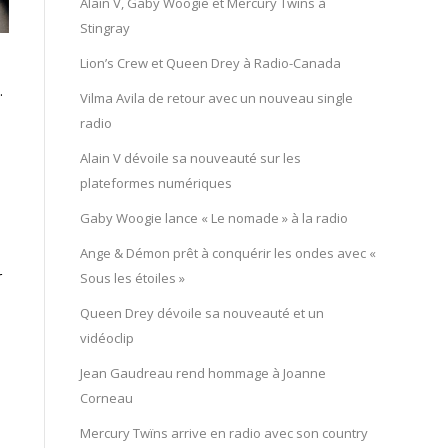
Alain V, Gaby Woogie et Mercury Twïns à
Stingray
Lion’s Crew et Queen Drey à Radio-Canada
.
Vilma Avila de retour avec un nouveau single
radio
Alain V dévoile sa nouveauté sur les
plateformes numériques
Gaby Woogie lance « Le nomade » à la radio
Ange & Démon prêt à conquérir les ondes avec «
r
Sous les étoiles »
Queen Drey dévoile sa nouveauté et un
vidéoclip
Jean Gaudreau rend hommage à Joanne
Corneau
Mercury Twïns arrive en radio avec son country