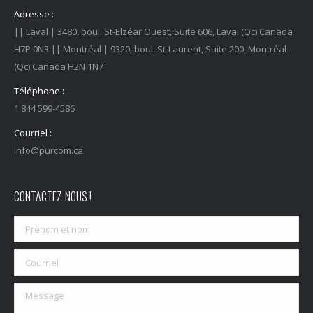
Adresse :
|| Laval | 3480, boul. St-Elzéar Ouest, Suite 606, Laval (Qc) Canada
H7P 0N3 || Montréal | 9320, boul. St-Laurent, Suite 200, Montréal
(Qc) Canada H2N 1N7
Téléphone :
1 844 599-4586
Courriel :
info@purcom.ca
CONTACTEZ-NOUS !