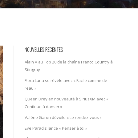
NOUVELLES RÉCENTES
Alain V au Top 20 de la chaîne Franco Country à
Stingray
Flora Luna se révèle avec « Facile comme de
l’eau »
Queen Drey en nouveauté à SiriusXM avec «
Continue à danser »
Valérie Garon dévoile « Le rendez-vous »
Eve Paradis lance « Penser à toi »