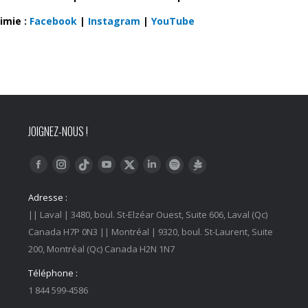
aimie :
Facebook
|
Instagram
|
YouTube
JOIGNEZ-NOUS !
Trouvez nous sur :
Facebook
Instagram
YouTube
LinkedIn
Tiktok
Twitter
Spotify
Linktree
Adresse :
|| Laval | 3480, boul. St-Elzéar Ouest, Suite 606, Laval (Qc)
Canada H7P 0N3 || Montréal | 9320, boul. St-Laurent, Suite
200, Montréal (Qc) Canada H2N 1N7
Téléphone :
1 844 599-4586