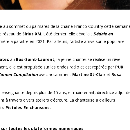
e au sommet du palmarès de la chaîne Franco Country cette semain
ce réseau de
Sirius XM
. L’été dernier, elle dévoilait
Dédale en
ère à paraître en 2021. Par ailleurs, l’artiste arrive sur le populaire
atec
au
Bas-Saint-Laurent
, la jeune chanteuse réalise un rêve
nt, elle est propulsée sur les ondes radio et est repérée par
PUR
omen Compilation
avec notamment
Martine St-Clair
et
Rosa
enseignante depuis plus de 15 ans, et maintenant, directrice adjointe
 à travers divers ateliers d’écriture. La chanteuse a d’ailleurs
is-Pistoles En chansons.
t sur toutes les plateformes numériques