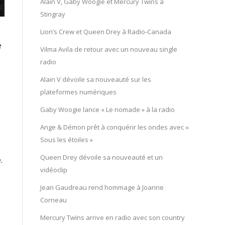
Alain V, Gaby Woogie et Mercury Twïns à
Stingray
Lion’s Crew et Queen Drey à Radio-Canada
e
Vilma Avila de retour avec un nouveau single
radio
Alain V dévoile sa nouveauté sur les
plateformes numériques
Gaby Woogie lance « Le nomade » à la radio
Ange & Démon prêt à conquérir les ondes avec «
Sous les étoiles »
Queen Drey dévoile sa nouveauté et un
.
vidéoclip
Jean Gaudreau rend hommage à Joanne
Corneau
Mercury Twïns arrive en radio avec son country