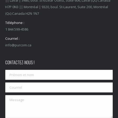
|| Laval | 3480, boul. St-Elzéar Ouest, Suite 606, Laval (Qc) Canada
H7P 0N3 || Montréal | 9320, boul. St-Laurent, Suite 200, Montréal
(Qc) Canada H2N 1N7
Téléphone :
1 844 599-4586
Courriel :
info@purcom.ca
CONTACTEZ-NOUS !