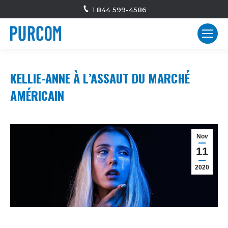
1 844 599-4586
KELLIE-ANNE À L’ASSAUT DU MARCHÉ
AMÉRICAIN
Nov
11
2020