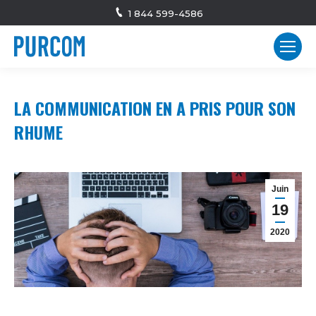
1 844 599-4586
LA COMMUNICATION EN A PRIS POUR SON
RHUME
Juin
19
2020