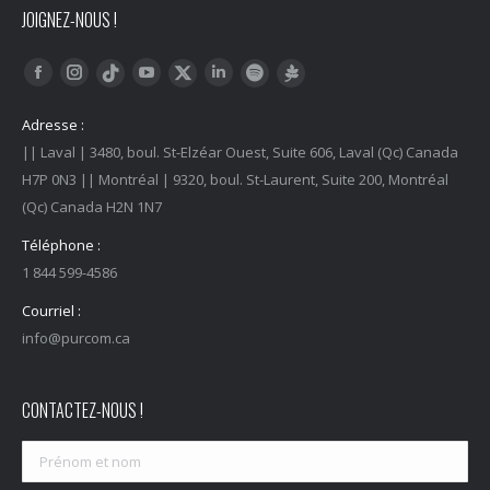
JOIGNEZ-NOUS !
Trouvez nous sur :
Facebook
Instagram
YouTube
LinkedIn
Tiktok
Twitter
Spotify
Linktree
Adresse :
|| Laval | 3480, boul. St-Elzéar Ouest, Suite 606, Laval (Qc) Canada
H7P 0N3 || Montréal | 9320, boul. St-Laurent, Suite 200, Montréal
(Qc) Canada H2N 1N7
Téléphone :
1 844 599-4586
Courriel :
info@purcom.ca
CONTACTEZ-NOUS !