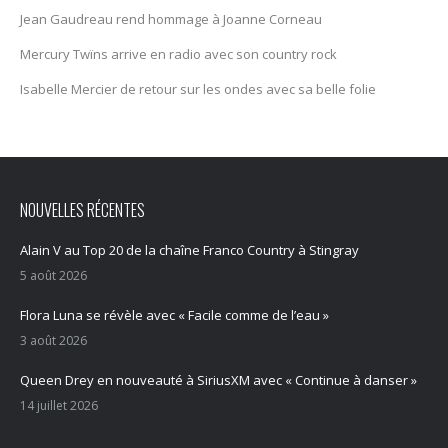
Jean Gaudreau rend hommage à Joanne Corneau
Mercury Twïns arrive en radio avec son country rock
Isabelle Mercier de retour sur les ondes avec sa belle folie
NOUVELLES RÉCENTES
Alain V au Top 20 de la chaîne Franco Country à Stingray
5 août 2026
Flora Luna se révèle avec « Facile comme de l’eau »
3 août 2026
Queen Drey en nouveauté à SiriusXM avec « Continue à danser »
14 juillet 2026