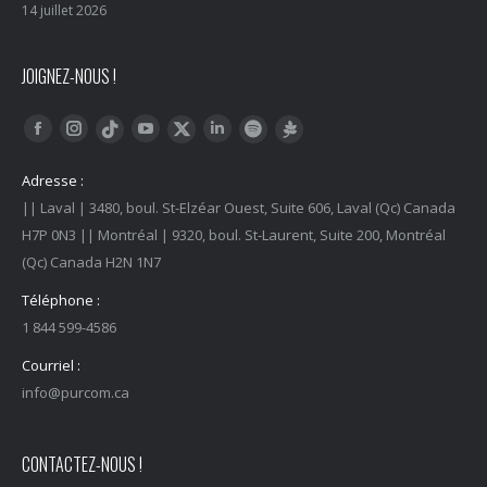
14 juillet 2026
JOIGNEZ-NOUS !
Trouvez nous sur :
Facebook
Instagram
YouTube
LinkedIn
Tiktok
Twitter
Spotify
Linktree
Adresse :
|| Laval | 3480, boul. St-Elzéar Ouest, Suite 606, Laval (Qc) Canada
H7P 0N3 || Montréal | 9320, boul. St-Laurent, Suite 200, Montréal
(Qc) Canada H2N 1N7
Téléphone :
1 844 599-4586
Courriel :
info@purcom.ca
CONTACTEZ-NOUS !