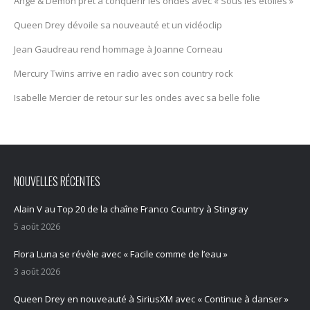
Ange & Démon prêt à conquérir les ondes avec « Sous les étoiles »
Queen Drey dévoile sa nouveauté et un vidéoclip
Jean Gaudreau rend hommage à Joanne Corneau
Mercury Twïns arrive en radio avec son country rock
Isabelle Mercier de retour sur les ondes avec sa belle folie
NOUVELLES RÉCENTES
Alain V au Top 20 de la chaîne Franco Country à Stingray
5 août 2026
Flora Luna se révèle avec « Facile comme de l’eau »
3 août 2026
Queen Drey en nouveauté à SiriusXM avec « Continue à danser »